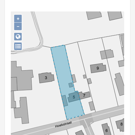
Persoon of collectief
Downloads
+
−
Hergebruik
Aanmelden