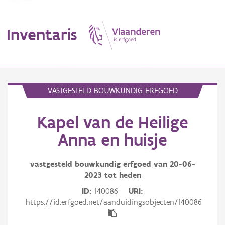
Inventaris
MENU
VASTGESTELD BOUWKUNDIG ERFGOED
Kapel van de Heilige
Erfgoedobject
Anna en huisje
Aanduidingsobject
vastgesteld bouwkundig erfgoed van
20-06-
Waarneming
2023
tot heden
Thema
ID
140086
URI
https://id.erfgoed.net/aanduidingsobjecten/140086
Gebeurtenis