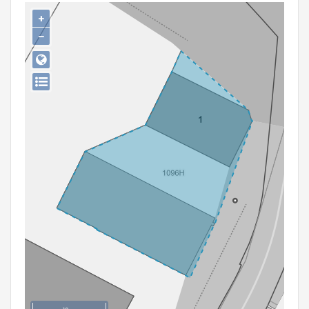
Persoon of collectief
+
−
Downloads
Hergebruik
Aanmelden