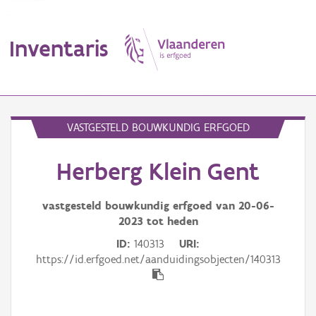
Inventaris
MENU
VASTGESTELD BOUWKUNDIG ERFGOED
Herberg Klein Gent
Erfgoedobject
Aanduidingsobject
vastgesteld bouwkundig erfgoed van
20-06-
2023
tot heden
Waarneming
ID
140313
URI
https://id.erfgoed.net/aanduidingsobjecten/140313
Thema
Gebeurtenis