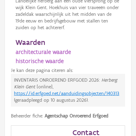
Landelijke herberg aan een oude viersprong op de
wijk Klein Gent. Hoekhuis van vier traveeën onder
zadeldak waarschijnlijk uit het midden van de
19de eeuw en bedrijfsgebouw met stallen ten
zuiden op het achtererf.
Waarden
architecturale waarde
historische waarde
Je kan deze pagina citeren als:
INVENTARIS ONROEREND ERFGOED 2026:
Herberg
Klein Gent
[online],
https://id.erfgoed.net/aanduidingsobjecten/140313
(geraadpleegd op
10 augustus 2026
).
Beheerder fiche:
Agentschap Onroerend Erfgoed
Contact