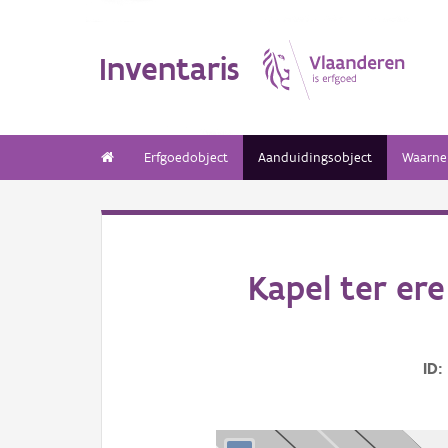
Inventaris
Erfgoedobject
Aanduidingsobject
Waarne
Kapel ter er
ID