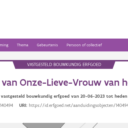
ming
Thema
Gebeurtenis
Persoon of collectief
VASTGESTELD BOUWKUNDIG ERFGOED
e van Onze-Lieve-Vrouw van he
vastgesteld bouwkundig erfgoed van
20-06-2023
tot heden
140494
URI
https://id.erfgoed.net/aanduidingsobjecten/14049