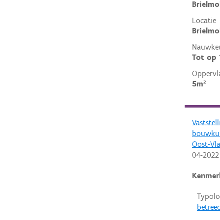
Brielmo
Locatie
Brielmo
Nauwkeu
Tot op
Oppervl
5m²
Vaststel
bouwkun
Oost-Vl
04-2022
Kenmer
Typolo
betreed