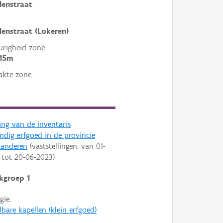
lenstraat
lenstraat (Lokeren)
righeid zone
 15m
akte zone
ling van de inventaris
dig erfgoed in de provincie
aanderen
(vaststellingen: van
01-
tot
20-06-2023
)
kgroep 1
gie:
bare kapellen (klein erfgoed)