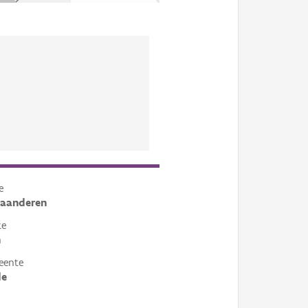
e
laanderen
te
n
eente
de