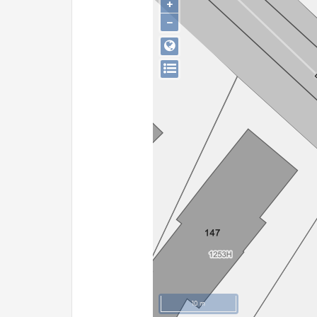
+
−
10 m