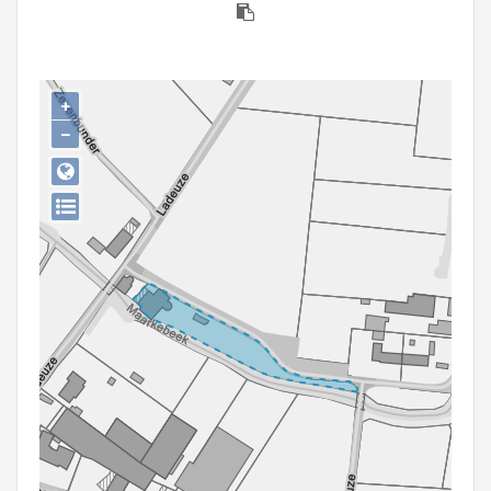
Persoon of collectief
Downloads
+
Hergebruik
−
Aanmelden