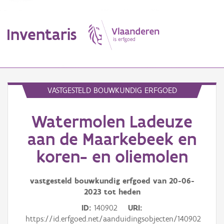
Inventaris
MENU
VASTGESTELD BOUWKUNDIG ERFGOED
Watermolen Ladeuze
Erfgoedobject
aan de Maarkebeek en
Aanduidingsobject
koren- en oliemolen
Waarneming
vastgesteld bouwkundig erfgoed van
20-06-
Thema
2023
tot heden
ID
140902
URI
Gebeurtenis
https://id.erfgoed.net/aanduidingsobjecten/140902