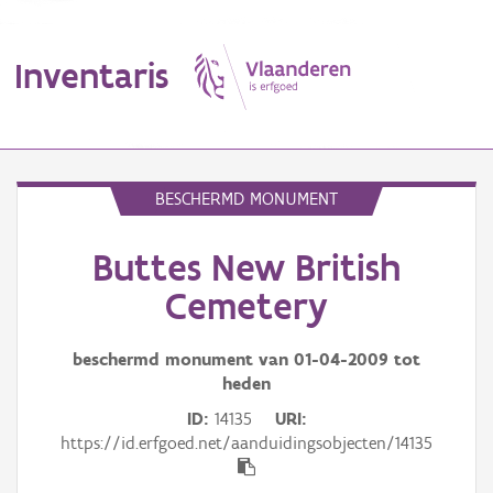
Inventaris
MENU
BESCHERMD MONUMENT
Buttes New British
Erfgoedobject
Cemetery
Aanduidingsobject
beschermd monument van
01-04-2009
tot
Waarneming
heden
Thema
ID
14135
URI
https://id.erfgoed.net/aanduidingsobjecten/14135
Gebeurtenis