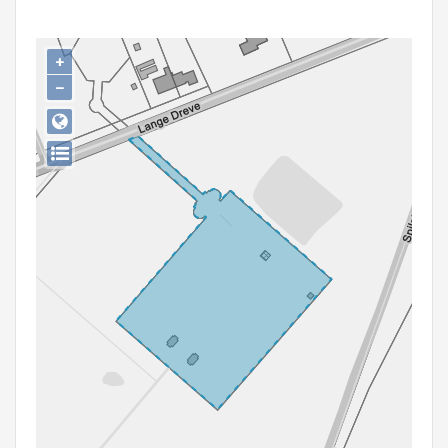
Persoon of collectief
Downloads
+
−
Hergebruik
Aanmelden