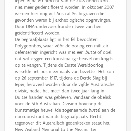
Ieper. Bijna 80 procent van de 2108 doden kon
niet meer geïdentificeerd worden. In oktober 2007
werden hier nog vijf Australiërs begraven die
gevonden waren bij archeologische opgravingen.
Door DNA-onderzoek konden twee van hen
geïdentificeerd worden.
De begraafplaats ligt in het fel bevochten
Polygoonbos, waar vóór de oorlog een militair
oefenterrein ingericht was met een
butte
of doel,
dat wil zeggen een kunstmatige heuvel om kogels
op te vangen. Tijdens de Eerste Wereldoorlog
wisselde het bos meermaals van bezetter. Het kon
op 26 september 1917, tijdens de Derde Slag bij
Ieper, heroverd worden door de vijfde Australische
divisie, nadat het meer dan twee jaar lang in
Duitse handen was gebleven. Vandaar de obelisk
voor de 5th Australian Division bovenop de
kunstmatige heuvel (de zogenaamde
butte
) aan de
noordoostkant van de begraafplaats. Recht
tegenover dit Australisch gedenkteken staat het
New Zealand Memorial to the Missing, ter