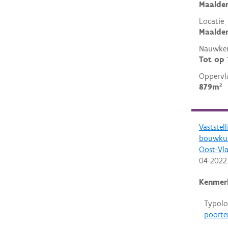
Maalder
Locatie
Maalder
Nauwkeu
Tot op
Oppervl
879m²
Vaststel
bouwkun
Oost-Vl
04-2022
Kenmer
Typolo
poorte