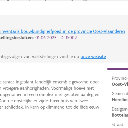
de inventaris bouwkundig erfgoed in de provincie Oost-Vlaanderen
tellingsbesluiten:
01-06-2023 ID: 15002
htsgevolgen van vaststellingen vind je op
onze website
.
Provinci
e straat ingeplant landelijk ensemble gevormd door
Oost-V
n vroegere aanhorigheden. Voormalige hoeve met
Gemeen
n opgenomen in een complex met gesloten aanleg en
Merelbe
Aan de oostelijke erfzijde: breedhuis van twee
er schilddak, in kern opklimmend tot de 18de eeuw
Deelgem
Bottela
Straat