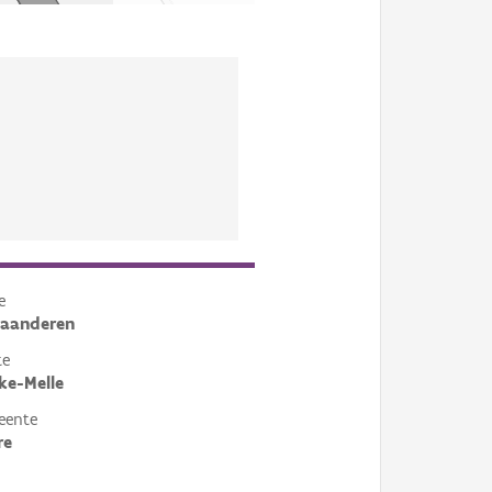
e
laanderen
te
ke-Melle
eente
re