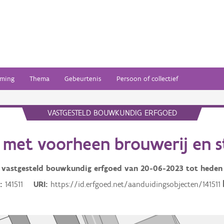
ming
Thema
Gebeurtenis
Persoon of collectief
VASTGESTELD BOUWKUNDIG ERFGOED
met voorheen brouwerij en s
vastgesteld bouwkundig erfgoed van
20-06-2023
tot heden
D
141511
URI
https://id.erfgoed.net/aanduidingsobjecten/141511