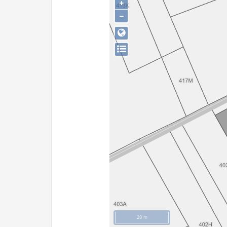
+
−
20 m