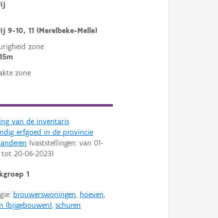
ij
ij 9-10, 11 (Merelbeke-Melle)
righeid zone
 15m
akte zone
ling van de inventaris
dig erfgoed in de provincie
aanderen
(vaststellingen: van
01-
tot
20-06-2023
)
kgroep 1
gie:
brouwerswoningen
,
hoeven
,
n (bijgebouwen)
,
schuren