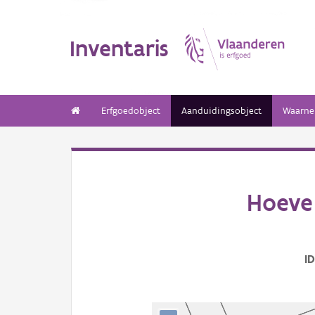
Inventaris
Erfgoedobject
Aanduidingsobject
Waarne
Hoeve 
I