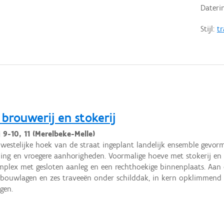
Dateri
Stijl:
tr
rouwerij en stokerij
 9-10, 11 (Merelbeke-Melle)
dwestelijke hoek van de straat ingeplant landelijk ensemble gevor
ng en vroegere aanhorigheden. Voormalige hoeve met stokerij e
mplex met gesloten aanleg en een rechthoekige binnenplaats. Aan de
bouwlagen en zes traveeën onder schilddak, in kern opklimmend 
gen.