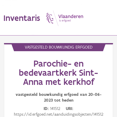
Inventaris
MENU
VASTGESTELD BOUWKUNDIG ERFGOED
Parochie- en
Erfgoedobject
bedevaartkerk Sint-
Aanduidingsobject
Anna met kerkhof
Waarneming
vastgesteld bouwkundig erfgoed van
20-06-
Thema
2023
tot heden
ID
141512
URI
Gebeurtenis
https://id.erfgoed.net/aanduidingsobjecten/141512