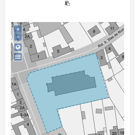
Persoon of collectief
Downloads
+
Hergebruik
−
Aanmelden