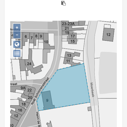
Persoon of collectief
Downloads
+
Hergebruik
−
Aanmelden