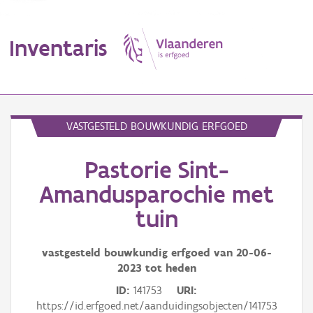
Inventaris
MENU
VASTGESTELD BOUWKUNDIG ERFGOED
Pastorie Sint-
Erfgoedobject
Amandusparochie met
Aanduidingsobject
tuin
Waarneming
vastgesteld bouwkundig erfgoed van
20-06-
Thema
2023
tot heden
ID
141753
URI
Gebeurtenis
https://id.erfgoed.net/aanduidingsobjecten/141753