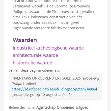
In achterbouw en loodrecht op een recent
vernieuwd woonhuis de voormalige Brouwerij
Pollijn, ontstaan, in de 19de eeuw en stilgevallen
circa 1950. Bakstenen constructie van één
bouwlaag onder zadeldak, met in gevel
ingebouwde vierkante fabrieksschoorsteen.
Waarden
industrieel-archeologische waarde
architecturale waarde
historische waarde
Je kan deze pagina citeren als:
INVENTARIS ONROEREND ERFGOED 2026:
Brouwerij
Pollijn
[online],
https://id.erfgoed.net/aanduidingsobjecten/141864
(geraadpleegd op
10 augustus 2026
).
Beheerder fiche:
Agentschap Onroerend Erfgoed