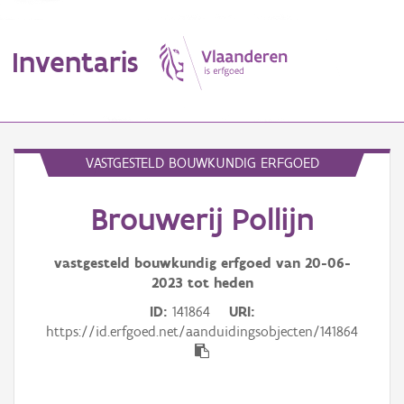
Inventaris
MENU
VASTGESTELD BOUWKUNDIG ERFGOED
Brouwerij Pollijn
Erfgoedobject
Aanduidingsobject
vastgesteld bouwkundig erfgoed van
20-06-
2023
tot heden
Waarneming
ID
141864
URI
https://id.erfgoed.net/aanduidingsobjecten/141864
Thema
Gebeurtenis