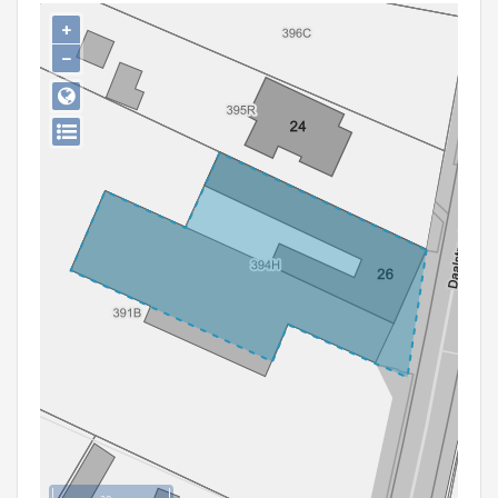
Persoon of collectief
+
−
Downloads
Hergebruik
Aanmelden