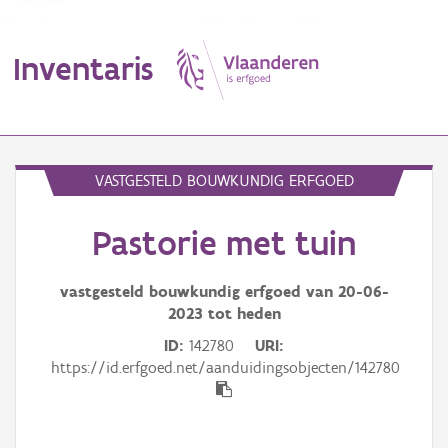
Inventaris
MENU
VASTGESTELD BOUWKUNDIG ERFGOED
Pastorie met tuin
Erfgoedobject
Aanduidingsobject
vastgesteld bouwkundig erfgoed van
20-06-
2023
tot heden
Waarneming
ID
142780
URI
https://id.erfgoed.net/aanduidingsobjecten/142780
Thema
Gebeurtenis