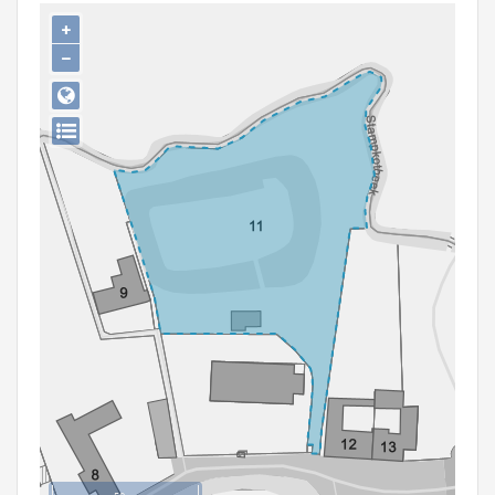
Persoon of collectief
+
−
Downloads
Hergebruik
Aanmelden