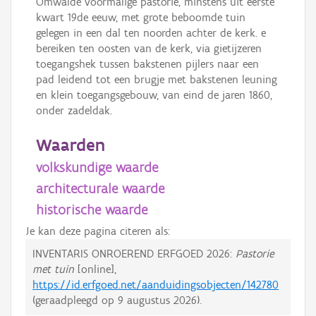
Omwalde voormalige pastorie, minstens uit eerste
kwart 19de eeuw, met grote beboomde tuin
gelegen in een dal ten noorden achter de kerk. e
bereiken ten oosten van de kerk, via gietijzeren
toegangshek tussen bakstenen pijlers naar een
pad leidend tot een brugje met bakstenen leuning
en klein toegangsgebouw, van eind de jaren 1860,
onder zadeldak.
Waarden
volkskundige waarde
architecturale waarde
historische waarde
Je kan deze pagina citeren als:
INVENTARIS ONROEREND ERFGOED 2026:
Pastorie
met tuin
[online],
https://id.erfgoed.net/aanduidingsobjecten/142780
(geraadpleegd op
9 augustus 2026
).