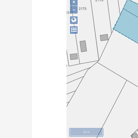
+
−
20 m