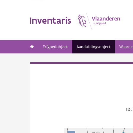
Inventaris
Erfgoedobject
Aanduidingsobject
Waarne
ID