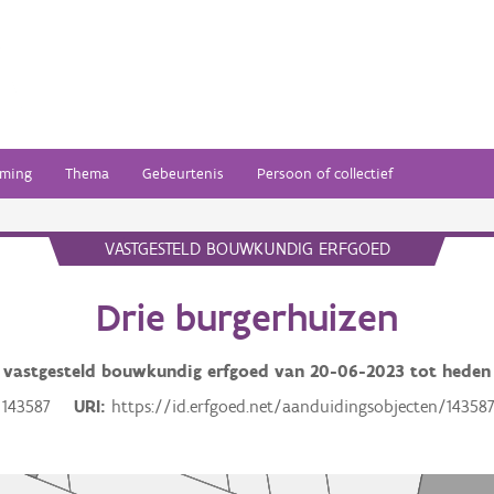
ming
Thema
Gebeurtenis
Persoon of collectief
VASTGESTELD BOUWKUNDIG ERFGOED
Drie burgerhuizen
vastgesteld bouwkundig erfgoed van
20-06-2023
tot heden
143587
URI
https://id.erfgoed.net/aanduidingsobjecten/14358