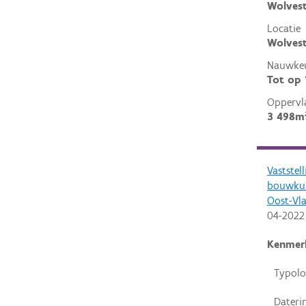
Wolves
Locatie
Wolvest
Nauwkeu
Tot op
Oppervl
3 498m
Vaststel
bouwkun
Oost-Vl
04-2022
Kenmer
Typolo
Dateri