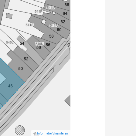
©
Informatie Vlaanderen