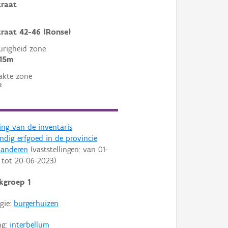
traat
raat 42-46 (Ronse)
righeid zone
 15m
akte zone
²
ling van de inventaris
dig erfgoed in de provincie
aanderen
(vaststellingen: van
01-
tot
20-06-2023
)
kgroep 1
gie:
burgerhuizen
ng:
interbellum