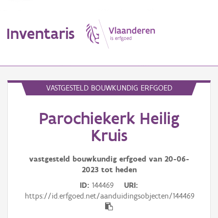
Inventaris
MENU
VASTGESTELD BOUWKUNDIG ERFGOED
Parochiekerk Heilig
Erfgoedobject
Kruis
Aanduidingsobject
vastgesteld bouwkundig erfgoed van
20-06-
Waarneming
2023
tot heden
Thema
ID
144469
URI
https://id.erfgoed.net/aanduidingsobjecten/144469
Gebeurtenis