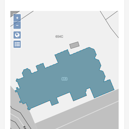
Persoon of collectief
Downloads
+
−
Hergebruik
Aanmelden