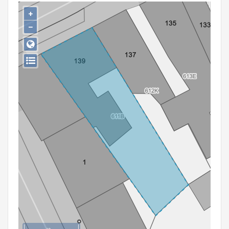
Persoon of collectief
+
−
Downloads
Hergebruik
Aanmelden