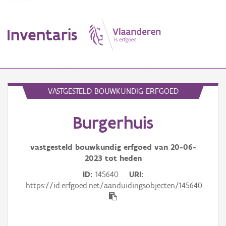
Inventaris
MENU
VASTGESTELD BOUWKUNDIG ERFGOED
Burgerhuis
Erfgoedobject
Aanduidingsobject
vastgesteld bouwkundig erfgoed van
20-06-
2023
tot heden
Waarneming
ID
145640
URI
https://id.erfgoed.net/aanduidingsobjecten/145640
Thema
Gebeurtenis