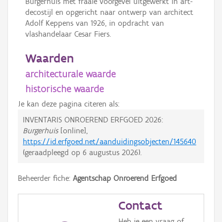
Burgerhuis met fraaie voorgevel uitgewerkt in art-
decostijl en opgericht naar ontwerp van architect
Adolf Keppens van 1926, in opdracht van
vlashandelaar Cesar Fiers.
Waarden
architecturale waarde
historische waarde
Je kan deze pagina citeren als:
INVENTARIS ONROEREND ERFGOED 2026:
Burgerhuis
[online],
https://id.erfgoed.net/aanduidingsobjecten/145640
(geraadpleegd op
6 augustus 2026
).
Beheerder fiche:
Agentschap Onroerend Erfgoed
Contact
Heb je een vraag of