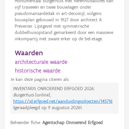
Monumentaal burgerhuis met herenhuisallures van
vijf traveeën en twee bouwlagen onder
pseudomansardedak in art-decostijl, volgens
bouwplan gebouwd in 1927 door architect A.
Prevenier. Lijstgevel met symmetrische
dubbelhuisopstand gemarkeerd door een massieve
inkompartij met zware erker op de bel-etage.
Waarden
architecturale waarde
historische waarde
Je kan deze pagina citeren als:
INVENTARIS ONROEREND ERFGOED 2026:
Burgerhuis
[online],
https://id.erfgoed.net/aanduidingsobjecten/145716
(geraadpleegd op
9 augustus 2026
).
Beheerder fiche:
Agentschap Onroerend Erfgoed