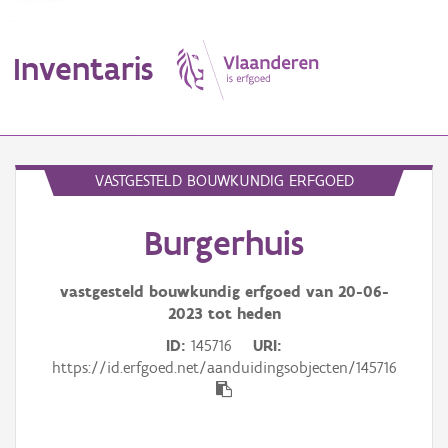
Inventaris
MENU
VASTGESTELD BOUWKUNDIG ERFGOED
Burgerhuis
Erfgoedobject
Aanduidingsobject
vastgesteld bouwkundig erfgoed van
20-06-
2023
tot heden
Waarneming
ID
145716
URI
https://id.erfgoed.net/aanduidingsobjecten/145716
Thema
Gebeurtenis