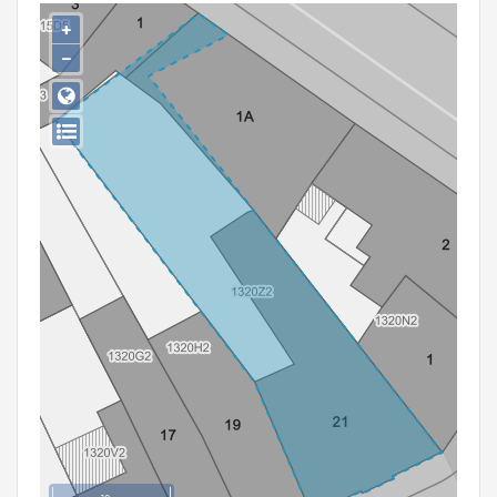
Persoon of collectief
+
−
Downloads
Hergebruik
Aanmelden