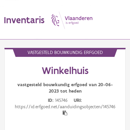
Inventaris
MENU
VASTGESTELD BOUWKUNDIG ERFGOED
Winkelhuis
Erfgoedobject
Aanduidingsobject
vastgesteld bouwkundig erfgoed van
20-06-
2023
tot heden
Waarneming
ID
145746
URI
https://id.erfgoed.net/aanduidingsobjecten/145746
Thema
Gebeurtenis