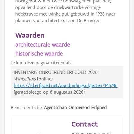
Hoekgebouw met twee bouwlagen en plat dak,
opvallend door de driekwartcirkelvormige
hoektravee met winkelpui, gebouwd in 1938 naar
plannen van architect Gaston De Bruyker.
Waarden
architecturale waarde
historische waarde
Je kan deze pagina citeren als:
INVENTARIS ONROEREND ERFGOED 2026:
Winkelhuis
[online],
https://id.erfgoed.net/aanduidingsobjecten/145746
(geraadpleegd op
8 augustus 2026
).
Beheerder fiche:
Agentschap Onroerend Erfgoed
Contact
Heb je een vraag of