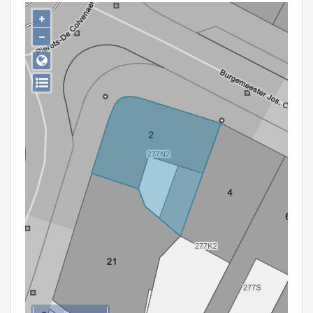
Persoon of collectief
+
−
Downloads
Hergebruik
Aanmelden