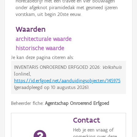
Horecabedrijf met één travee en vier bouwlagen
onder afgeknot piramidedak met gesmeed ijzeren
vorstkam, uit begin 20ste eeuw.
Waarden
architecturale waarde
historische waarde
Je kan deze pagina citeren als:
INVENTARIS ONROEREND ERFGOED 2026:
Volkshuis
[online],
https://id.erfgoed.net/aanduidingsobjecten/145975
(geraadpleegd op
10 augustus 2026
).
Beheerder fiche:
Agentschap Onroerend Erfgoed
Contact
Heb je een vraag of
opmerking over deze