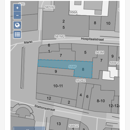
Persoon of collectief
+
−
Downloads
Hergebruik
Aanmelden