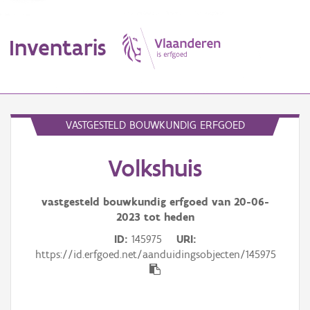
Inventaris
MENU
VASTGESTELD BOUWKUNDIG ERFGOED
Volkshuis
Erfgoedobject
Aanduidingsobject
vastgesteld bouwkundig erfgoed van
20-06-
2023
tot heden
Waarneming
ID
145975
URI
https://id.erfgoed.net/aanduidingsobjecten/145975
Thema
Gebeurtenis