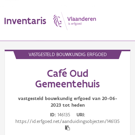
Inventaris
MENU
VASTGESTELD BOUWKUNDIG ERFGOED
Café Oud
Erfgoedobject
Gemeentehuis
Aanduidingsobject
vastgesteld bouwkundig erfgoed van
20-06-
Waarneming
2023
tot heden
Thema
ID
146135
URI
https://id.erfgoed.net/aanduidingsobjecten/146135
Gebeurtenis