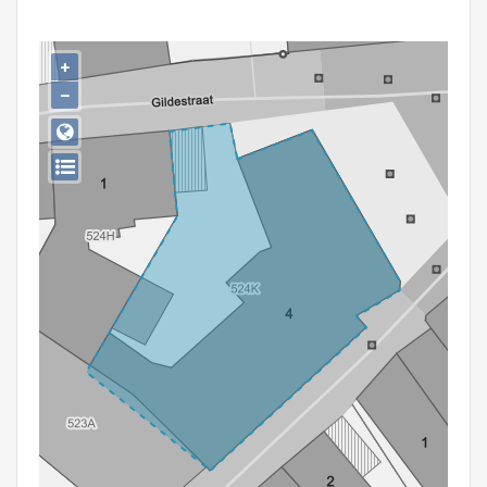
Persoon of collectief
Downloads
+
−
Hergebruik
Aanmelden