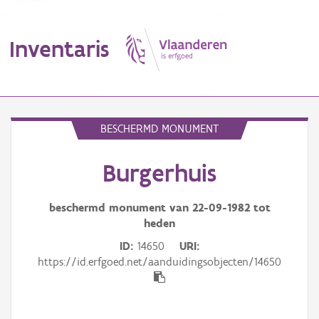
Inventaris
MENU
BESCHERMD MONUMENT
Burgerhuis
Erfgoedobject
Aanduidingsobject
beschermd monument van
22-09-1982
tot
heden
Waarneming
ID
14650
URI
https://id.erfgoed.net/aanduidingsobjecten/14650
Thema
Gebeurtenis