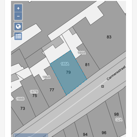
Persoon of collectief
+
−
Downloads
Hergebruik
Aanmelden