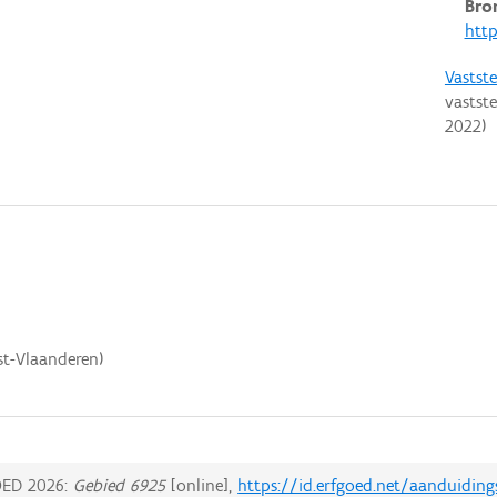
Bro
http
Vastst
vastst
2022
)
st-Vlaanderen)
ED 2026:
Gebied 6925
[online],
https://id.erfgoed.net/aanduiding