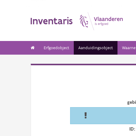
Inventaris
Erfgoedobject
Aanduidingsobject
Waarne
geb
ID