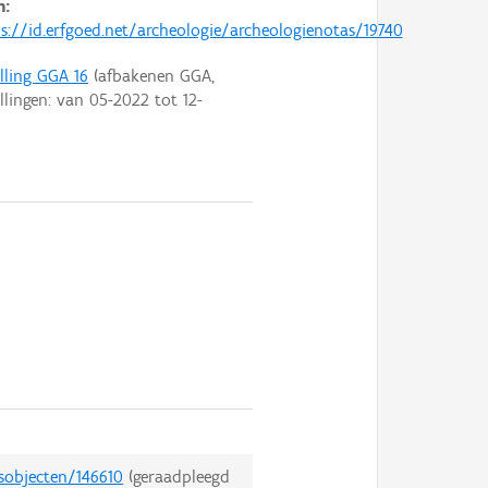
n:
s://id.erfgoed.net/archeologie/archeologienotas/19740
elling GGA 16
(afbakenen GGA,
ellingen: van
05-2022
tot
12-
sobjecten/146610
(geraadpleegd