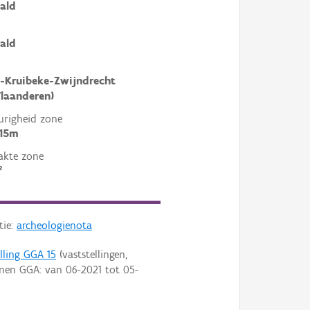
ald
ald
-Kruibeke-Zwijndrecht
laanderen)
righeid zone
 15m
akte zone
²
tie:
archeologienota
elling GGA 15
(vaststellingen,
enen GGA: van
06-2021
tot
05-