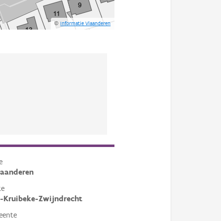
©
Informatie Vlaanderen
e
laanderen
te
-Kruibeke-Zwijndrecht
eente