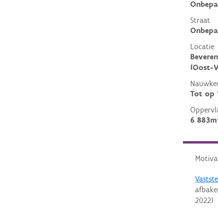
Onbepa
Straat
Onbepa
Locatie
Beveren
(Oost-V
Nauwkeu
Tot op
Oppervl
6 883m
Motiva
Vastst
afbak
2022
)