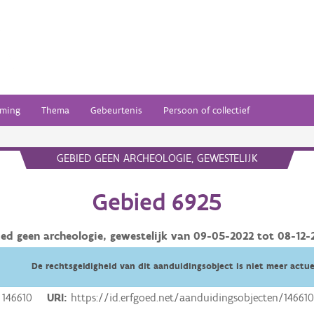
ming
Thema
Gebeurtenis
Persoon of collectief
GEBIED GEEN ARCHEOLOGIE, GEWESTELIJK
Gebied 6925
ied geen archeologie, gewestelijk van
09-05-2022
tot
08-12-
De rechtsgeldigheid van dit aanduidingsobject is niet meer actue
146610
URI
https://id.erfgoed.net/aanduidingsobjecten/14661