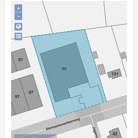
Persoon of collectief
+
−
Downloads
Hergebruik
Aanmelden