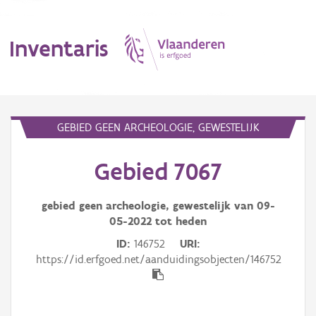
Inventaris
MENU
GEBIED GEEN ARCHEOLOGIE, GEWESTELIJK
Gebied 7067
Erfgoedobject
Aanduidingsobject
gebied geen archeologie, gewestelijk van
09-
05-2022
tot heden
Waarneming
ID
146752
URI
https://id.erfgoed.net/aanduidingsobjecten/146752
Thema
Gebeurtenis