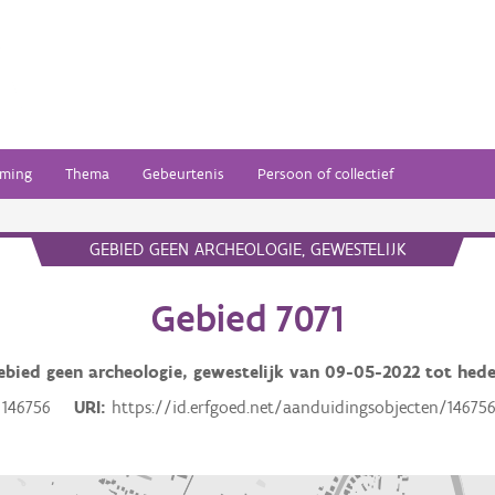
ming
Thema
Gebeurtenis
Persoon of collectief
GEBIED GEEN ARCHEOLOGIE, GEWESTELIJK
Gebied 7071
ebied geen archeologie, gewestelijk van
09-05-2022
tot hed
146756
URI
https://id.erfgoed.net/aanduidingsobjecten/14675