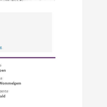
e
.
e
pen
te
 Wommelgem
eente
ald