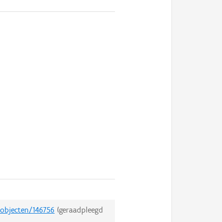
sobjecten/146756
(geraadpleegd