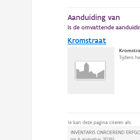
Aanduiding van
Is de omvattende aanduidi
Kromstraat
Kromstra
Tijdens h
Je kan deze pagina citeren als:
INVENTARIS ONROEREND ERFGO
op
6 augustus 2026
).