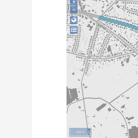
+
−
200 m