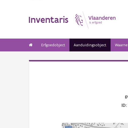
Inventaris
Erfgoedobject
Aanduidingsobject
Waarne
g
ID