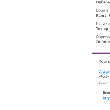
Onbepa
Locatie
Ranst,
Nauwkeu
Tot op
Oppervl
78 081
Motiva
Vastst
afbak
2022
)
Bro
http