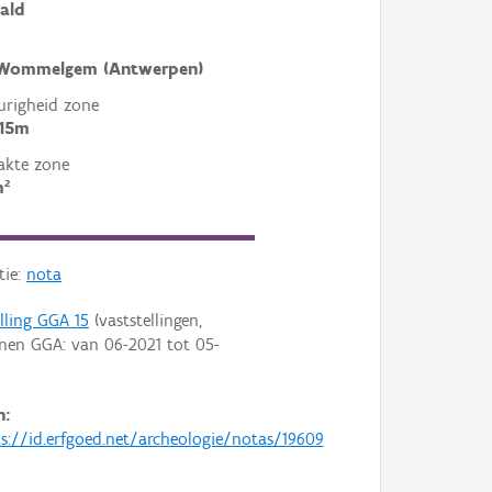
ald
 Wommelgem (Antwerpen)
righeid zone
 15m
akte zone
m²
tie:
nota
elling GGA 15
(vaststellingen,
enen GGA: van
06-2021
tot
05-
n:
s://id.erfgoed.net/archeologie/notas/19609