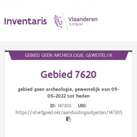
Inventaris
MENU
GEBIED GEEN ARCHEOLOGIE, GEWESTELIJK
Gebied 7620
Erfgoedobject
Aanduidingsobject
gebied geen archeologie, gewestelijk van
09-
05-2022
tot heden
Waarneming
ID
147305
URI
https://id.erfgoed.net/aanduidingsobjecten/147305
Thema
Gebeurtenis