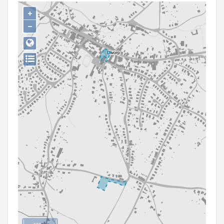
Persoon of collectief
+
−
Downloads
Hergebruik
Aanmelden