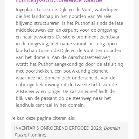
ruimtelijk-structurerende waarde
Ingeplant tussen de Dijle en de Vunt, waterlopen
die het landschap in het noorden van Wilsele
blijvend structureren, is het Puthof al sinds de late
middeleeuwen een ankerpunt voor de omgeving
en haar bewoners. De site is prominent zichtbaar
in de omgeving, met name vanuit het nog open
landschap tussen de Dijle en de Vunt ten noorden
van het domein. Aan de Aarschotsesteenweg
wordt het Puthof aangekondigd door de afsluiting
met poorthekken, een bouwkundig element
waarmee het domein zich onderscheidt van de
naburige bebouwing uit de tweede helft van de
20ste eeuw en jonger. De kastanjedreef leidt de
blik van de passant op de steenweg naar het
landhuis centraal in het domein.
Je kan deze pagina citeren als:
INVENTARIS ONROEREND ERFGOED 2026:
Domein
Puthof
[online],