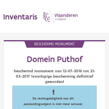
Inventaris
MENU
BESCHERMD MONUMENT
Domein Puthof
Erfgoedobject
Aanduidingsobject
beschermd monument van
12-07-2016
tot
21-
03-2017
(voorlopige bescherming definitief
Waarneming
geworden)
Thema
De rechtsgeldigheid van dit
Gebeurtenis
aanduidingsobject is niet meer actueel.