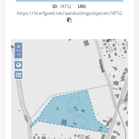
Persoon of collectief
ID
14752
URI
https://id.erfgoed.net/aanduidingsobjecten/14752
Downloads
Hergebruik
Aanmelden
+
−