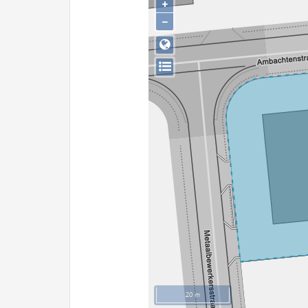
+
−
20 m