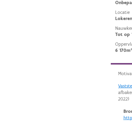
Onbepa
Locatie
Lokeren
Nauwkeu
Tot op
Oppervl
6 170m²
Motiva
Vastst
afbak
2022
)
Bro
http