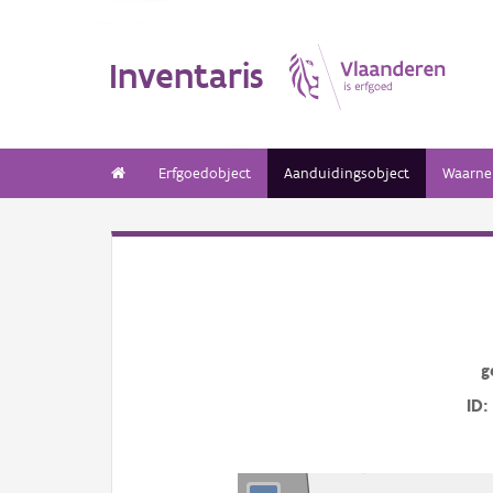
Inventaris
Erfgoedobject
Aanduidingsobject
Waarne
g
ID