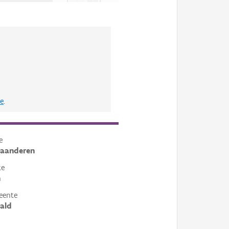
e
.
e
laanderen
te
n
eente
ald