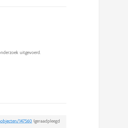
onderzoek uitgevoerd.
sobjecten/147560
(geraadpleegd