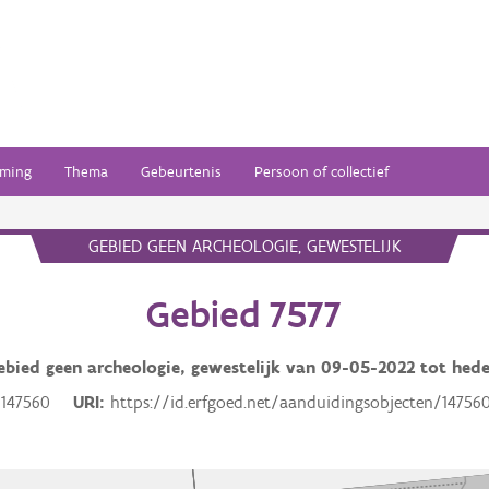
ming
Thema
Gebeurtenis
Persoon of collectief
GEBIED GEEN ARCHEOLOGIE, GEWESTELIJK
Gebied 7577
ebied geen archeologie, gewestelijk van
09-05-2022
tot hed
147560
URI
https://id.erfgoed.net/aanduidingsobjecten/14756