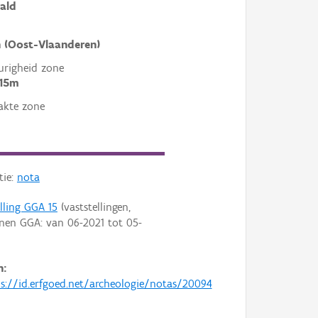
ald
 (Oost-Vlaanderen)
righeid zone
 15m
akte zone
tie:
nota
elling GGA 15
(vaststellingen,
enen GGA: van
06-2021
tot
05-
n:
s://id.erfgoed.net/archeologie/notas/20094