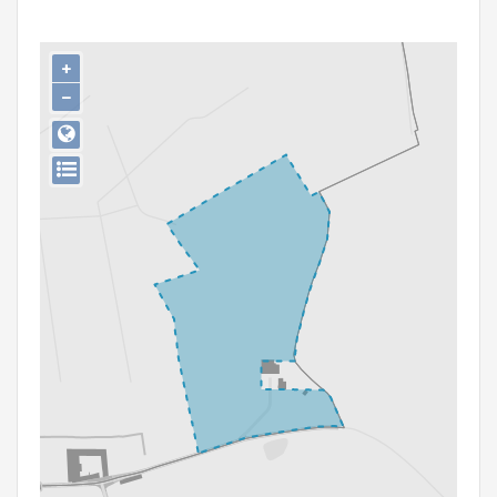
Persoon of collectief
Downloads
+
−
Hergebruik
Aanmelden