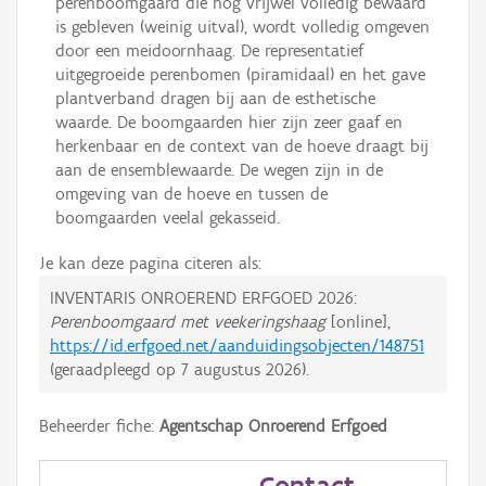
perenboomgaard die nog vrijwel volledig bewaard
is gebleven (weinig uitval), wordt volledig omgeven
door een meidoornhaag. De representatief
uitgegroeide perenbomen (piramidaal) en het gave
plantverband dragen bij aan de esthetische
waarde. De boomgaarden hier zijn zeer gaaf en
herkenbaar en de context van de hoeve draagt bij
aan de ensemblewaarde. De wegen zijn in de
omgeving van de hoeve en tussen de
boomgaarden veelal gekasseid.
Je kan deze pagina citeren als:
INVENTARIS ONROEREND ERFGOED 2026:
Perenboomgaard met veekeringshaag
[online],
https://id.erfgoed.net/aanduidingsobjecten/148751
(geraadpleegd op
7 augustus 2026
).
Beheerder fiche:
Agentschap Onroerend Erfgoed
Contact