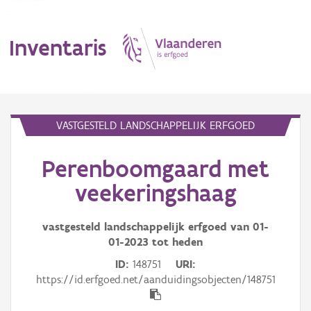
Inventaris
MENU
VASTGESTELD LANDSCHAPPELIJK ERFGOED
Perenboomgaard met
Erfgoedobject
veekeringshaag
Aanduidingsobject
vastgesteld landschappelijk erfgoed van
01-
Waarneming
01-2023
tot heden
Thema
ID
148751
URI
https://id.erfgoed.net/aanduidingsobjecten/148751
Gebeurtenis