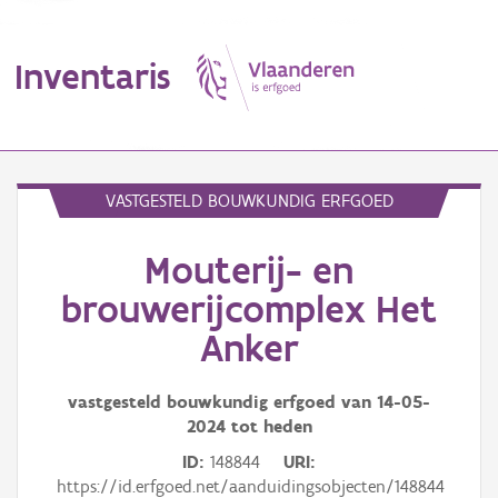
Inventaris
MENU
VASTGESTELD BOUWKUNDIG ERFGOED
Mouterij- en
Erfgoedobject
brouwerijcomplex Het
Aanduidingsobject
Anker
Waarneming
vastgesteld bouwkundig erfgoed van
14-05-
Thema
2024
tot heden
ID
148844
URI
Gebeurtenis
https://id.erfgoed.net/aanduidingsobjecten/148844