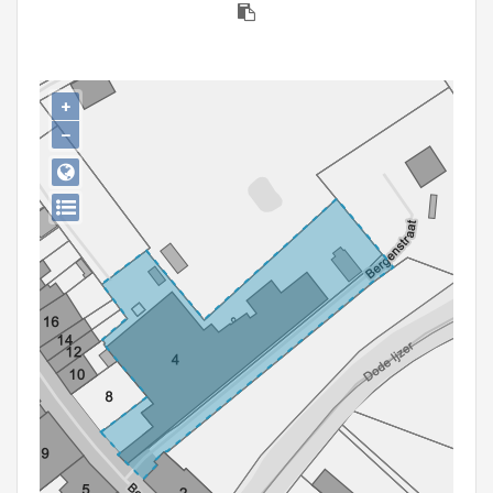
Persoon of collectief
Downloads
+
Hergebruik
−
Aanmelden