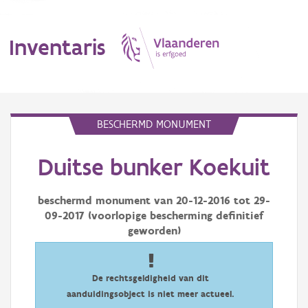
Inventaris
MENU
BESCHERMD MONUMENT
Duitse bunker Koekuit
Erfgoedobject
Aanduidingsobject
beschermd monument van
20-12-2016
tot
29-
09-2017
(voorlopige bescherming definitief
Waarneming
geworden)
Thema
De rechtsgeldigheid van dit
Gebeurtenis
aanduidingsobject is niet meer actueel.