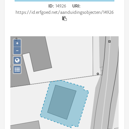
Persoon of collectief
ID
14926
URI
https://id.erfgoed.net/aanduidingsobjecten/14926
Downloads
Hergebruik
Aanmelden
+
−