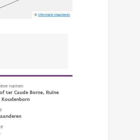
©
Informatie Vlaanderen
tieve namen
of ter Caude Borne, Ruïne
n Koudenborn
e
laanderen
te
n