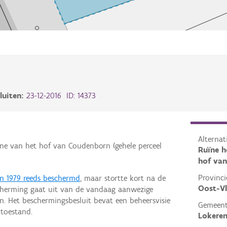
luiten:
23-12-2016 ID: 14373
Alterna
ïne van het hof van Coudenborn (gehele perceel
Ruïne h
hof va
Provinci
in 1979 reeds beschermd
, maar stortte kort na de
Oost-V
cherming gaat uit van de vandaag aanwezige
. Het beschermingsbesluit bevat een beheersvisie
Gemeen
 toestand.
Lokere