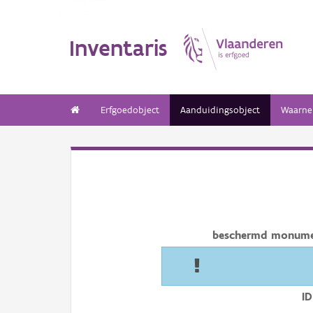
Inventaris
Erfgoedobject
Aanduidingsobject
Waarne
beschermd monum
ID