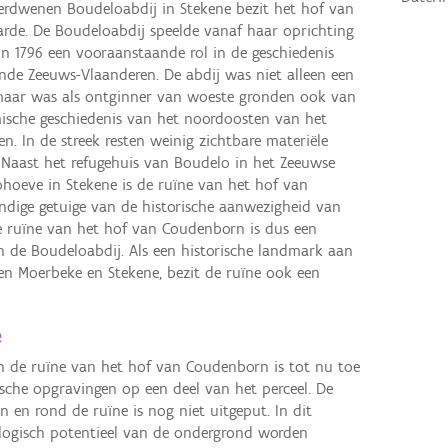
erdwenen Boudeloabdij in Stekene bezit het hof van
rde. De Boudeloabdij speelde vanaf haar oprichting
 in 1796 een vooraanstaande rol in de geschiedenis
de Zeeuws-Vlaanderen. De abdij was niet alleen een
, maar was als ontginner van woeste gronden ook van
ische geschiedenis van het noordoosten van het
n. In de streek resten weinig zichtbare materiële
. Naast het refugehuis van Boudelo in het Zeeuwse
ohoeve in Stekene is de ruïne van het hof van
dige getuige van de historische aanwezigheid van
De ruïne van het hof van Coudenborn is dus een
 de Boudeloabdij. Als een historische landmark aan
en Moerbeke en Stekene, bezit de ruïne ook een
e
 de ruïne van het hof van Coudenborn is tot nu toe
sche opgravingen op een deel van het perceel. De
n en rond de ruïne is nog niet uitgeput. In dit
logisch potentieel van de ondergrond worden