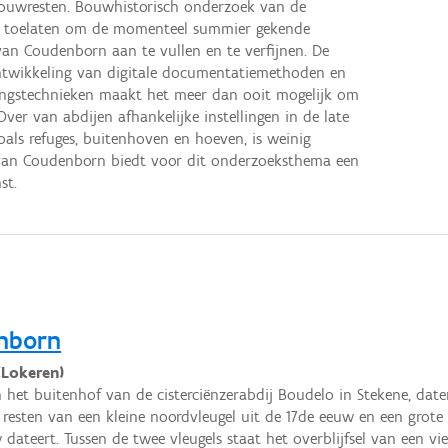
uwresten. Bouwhistorisch onderzoek van de
n toelaten om de momenteel summier gekende
an Coudenborn aan te vullen en te verfijnen. De
 ontwikkeling van digitale documentatiemethoden en
ingstechnieken maakt het meer dan ooit mogelijk om
Over van abdijen afhankelijke instellingen in de late
als refuges, buitenhoven en hoeven, is weinig
 van Coudenborn biedt voor dit onderzoeksthema een
st.
enborn
(Lokeren)
 het buitenhof van de cisterciënzerabdij Boudelo in Stekene, date
resten van een kleine noordvleugel uit de 17de eeuw en een grote 
 dateert. Tussen de twee vleugels staat het overblijfsel van een vi