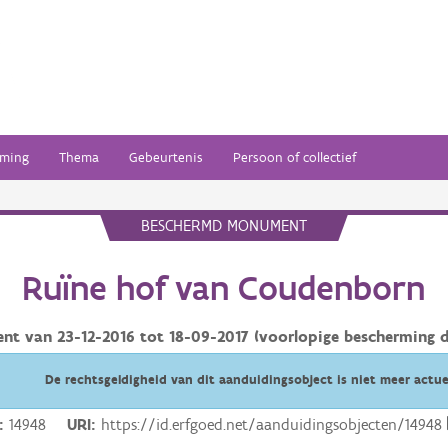
ming
Thema
Gebeurtenis
Persoon of collectief
BESCHERMD MONUMENT
Ruïne hof van Coudenborn
ent van
23-12-2016
tot
18-09-2017
(voorlopige bescherming d
De rechtsgeldigheid van dit aanduidingsobject is niet meer actue
14948
URI
https://id.erfgoed.net/aanduidingsobjecten/14948