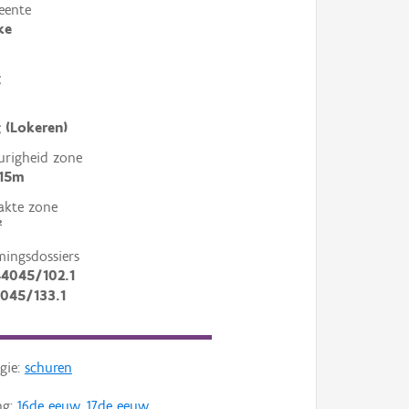
eente
ke
g
 (Lokeren)
righeid zone
 15m
akte zone
²
mingsdossiers
44045/102.1
045/133.1
gie:
schuren
ng:
16de eeuw
,
17de eeuw