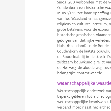
Sinds 1200 verbonden met de v
Coudenborn een historische waa
in 1197/1215 tot haar opheffing
van het Waasland en aangrenzen
religieus en cultureel centrum
grote betekenis voor de econom
historische graafschap Vlaandere
getuigen van dat rijke verleden
Hulst (Nederland) en de Boudel
Coudenborn de laatste bouwkun
de Boudeloabdij in de streek. 
zeldzaam bouwkundig relict van
de Heirweg, de aloude weg tuss
belangrijke contextwaarde.
wetenschappelijke waard
Wetenschappelijk onderzoek van
beperkt gebleven tot archeologi
wetenschappelijke kenniswinst i
verband moet naast het archeo