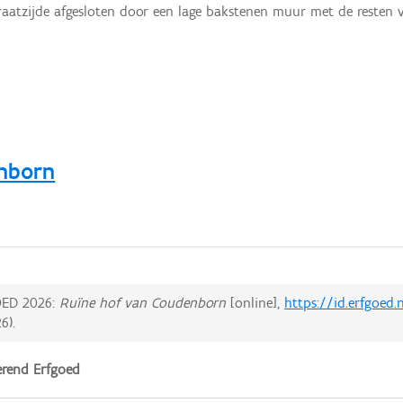
raatzijde afgesloten door een lage bakstenen muur met de resten 
enborn
ED 2026:
Ruïne hof van Coudenborn
[online],
https://id.erfgoed
26
).
rend Erfgoed