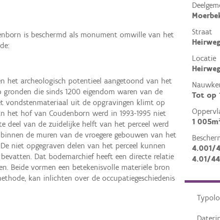
Deelgem
Moerbe
Straat
enborn is beschermd als monument omwille van het
Heirwe
de:
Locatie
Heirweg
n het archeologisch potentieel aangetoond van het
Nauwkeu
p gronden die sinds 1200 eigendom waren van de
Tot op
Het vondstenmateriaal uit de opgravingen klimt op
Oppervl
van het hof van Coudenborn werd in 1993-1995 niet
1 005m
e deel van de zuidelijke helft van het perceel werd
l binnen de muren van de vroegere gebouwen van het
Bescher
. De niet opgegraven delen van het perceel kunnen
4.001/
evatten. Dat bodemarchief heeft een directe relatie
4.01/44
. Beide vormen een betekenisvolle materiële bron
methode, kan inlichten over de occupatiegeschiedenis
Typolo
Dateri