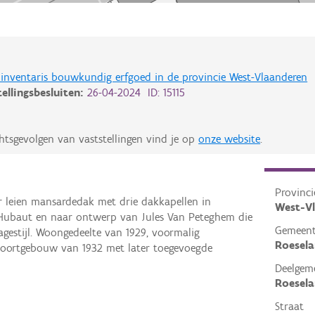
de inventaris bouwkundig erfgoed in de provincie West-Vlaanderen
tellingsbesluiten:
26-04-2024 ID: 15115
htsgevolgen van vaststellingen vind je op
onze website
.
Provinci
 leien mansardedak met drie dakkapellen in
West-V
 Hubaut en naar ontwerp van Jules Van Peteghem die
Gemeen
tagestijl. Woongedeelte van 1929, voormalig
Roesela
poortgebouw van 1932 met later toegevoegde
Deelgem
Roesela
Straat