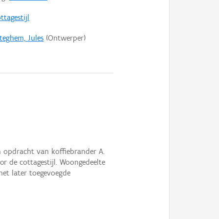
ttagestijl
teghem, Jules
(Ontwerper)
 opdracht van koffiebrander A.
r de cottagestijl. Woongedeelte
et later toegevoegde