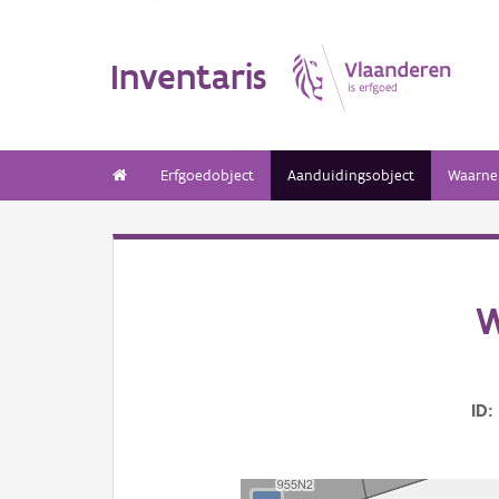
Inventaris
Erfgoedobject
Aanduidingsobject
Waarne
W
ID