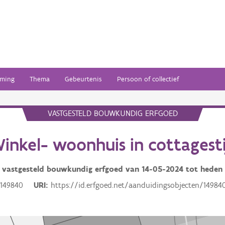
ming
Thema
Gebeurtenis
Persoon of collectief
VASTGESTELD BOUWKUNDIG ERFGOED
inkel- woonhuis in cottagesti
vastgesteld bouwkundig erfgoed van
14-05-2024
tot heden
149840
URI
https://id.erfgoed.net/aanduidingsobjecten/14984