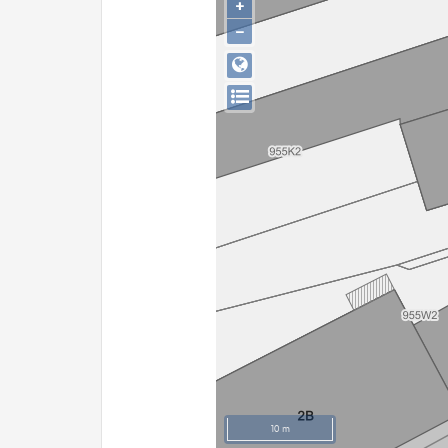
+
−
10 m