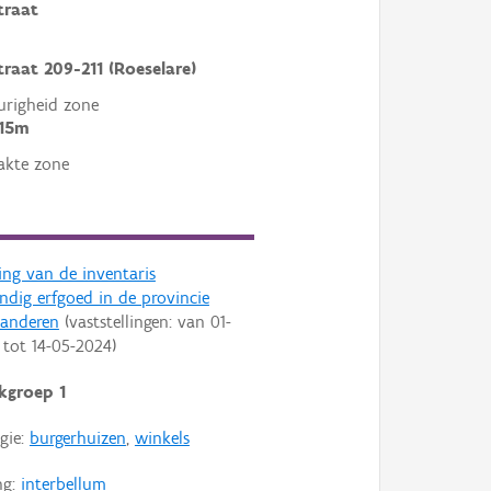
traat
raat 209-211 (Roeselare)
righeid zone
 15m
akte zone
ling van de inventaris
dig erfgoed in de provincie
aanderen
(vaststellingen: van
01-
tot
14-05-2024
)
kgroep 1
gie:
burgerhuizen
,
winkels
ng:
interbellum