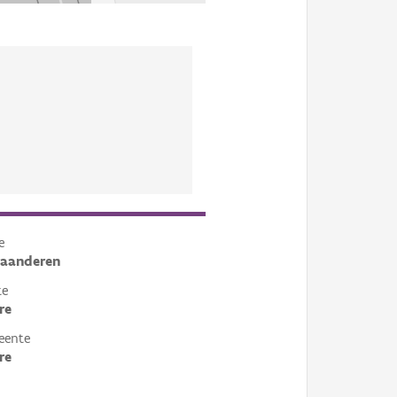
e
laanderen
te
re
eente
re