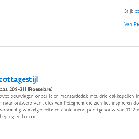
Stijl:
co
Van Pe
cottagestijl
aat 209-211 (Roeselare)
twee bouwlagen onder leien mansardedak met drie dakkapellen in
 naar ontwerp van Jules Van Peteghem die zich liet inspireren doo
 voormalig winkelgedeelte en aanleunend poortgebouw van 1932 m
ieping en balkon.