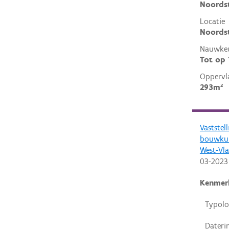
Noords
Locatie
Noordst
Nauwkeu
Tot op
Oppervl
293m²
Vaststel
bouwkun
West-Vl
03-2023
Kenmer
Typolo
Dateri