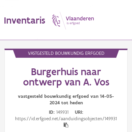
Inventaris
MENU
VASTGESTELD BOUWKUNDIG ERFGOED
Burgerhuis naar
Erfgoedobject
ontwerp van A. Vos
Aanduidingsobject
vastgesteld bouwkundig erfgoed van
14-05-
Waarneming
2024
tot heden
Thema
ID
149931
URI
https://id.erfgoed.net/aanduidingsobjecten/149931
Gebeurtenis