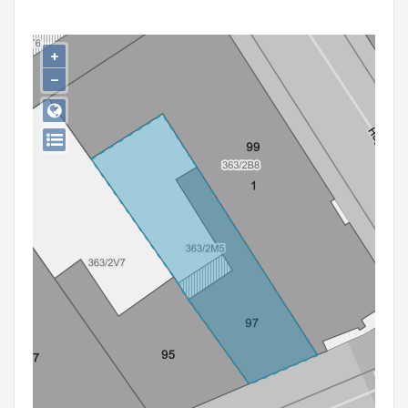
Persoon of collectief
Downloads
+
−
Hergebruik
Aanmelden