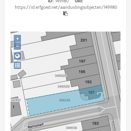
ID
149980
URI
Persoon of collectief
https://id.erfgoed.net/aanduidingsobjecten/149980
Downloads
Hergebruik
+
Aanmelden
−