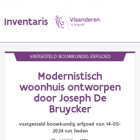
Inventaris
MENU
VASTGESTELD BOUWKUNDIG ERFGOED
Modernistisch
Erfgoedobject
woonhuis ontworpen
Aanduidingsobject
door Joseph De
Waarneming
Bruycker
Thema
vastgesteld bouwkundig erfgoed van
14-05-
Gebeurtenis
2024
tot heden