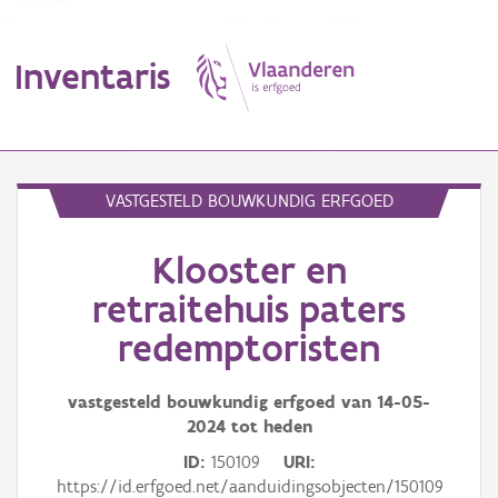
Inventaris
MENU
VASTGESTELD BOUWKUNDIG ERFGOED
Klooster en
Erfgoedobject
retraitehuis paters
Aanduidingsobject
redemptoristen
Waarneming
vastgesteld bouwkundig erfgoed van
14-05-
Thema
2024
tot heden
ID
150109
URI
Gebeurtenis
https://id.erfgoed.net/aanduidingsobjecten/150109