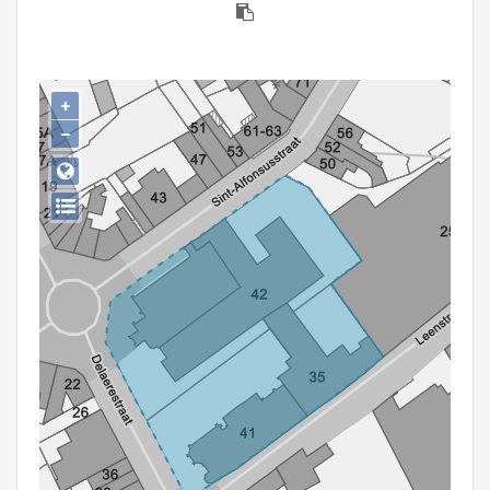
Persoon of collectief
Downloads
+
Hergebruik
−
Aanmelden