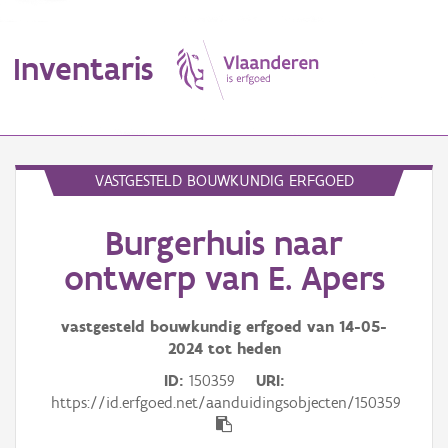
Inventaris
MENU
VASTGESTELD BOUWKUNDIG ERFGOED
Burgerhuis naar
Erfgoedobject
ontwerp van E. Apers
Aanduidingsobject
vastgesteld bouwkundig erfgoed van
14-05-
Waarneming
2024
tot heden
Thema
ID
150359
URI
https://id.erfgoed.net/aanduidingsobjecten/150359
Gebeurtenis