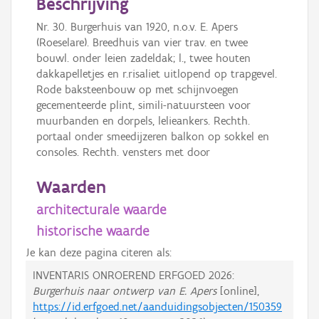
Beschrijving
Nr. 30. Burgerhuis van 1920, n.o.v. E. Apers
(Roeselare). Breedhuis van vier trav. en twee
bouwl. onder leien zadeldak; l., twee houten
dakkapelletjes en r.risaliet uitlopend op trapgevel.
Rode baksteenbouw op met schijnvoegen
gecementeerde plint, simili-natuursteen voor
muurbanden en dorpels, lelieankers. Rechth.
portaal onder smeedijzeren balkon op sokkel en
consoles. Rechth. vensters met door
Waarden
architecturale waarde
historische waarde
Je kan deze pagina citeren als:
INVENTARIS ONROEREND ERFGOED 2026:
Burgerhuis naar ontwerp van E. Apers
[online],
https://id.erfgoed.net/aanduidingsobjecten/150359