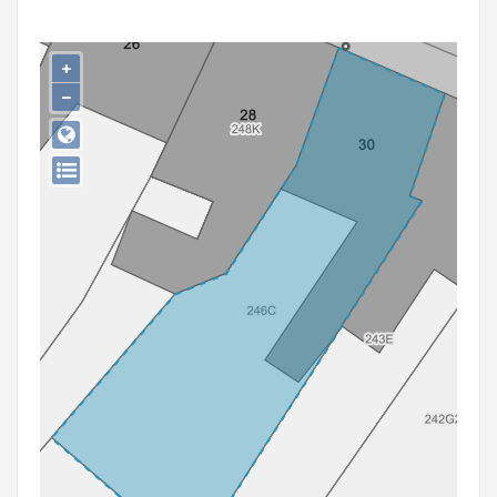
Persoon of collectief
Downloads
+
−
Hergebruik
Aanmelden