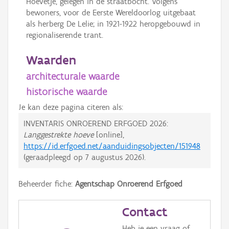
Hoevetje, gelegen in de straatbocht. Volgens
bewoners, voor de Eerste Wereldoorlog uitgebaat
als herberg De Lelie; in 1921-1922 heropgebouwd in
regionaliserende trant.
Waarden
architecturale waarde
historische waarde
Je kan deze pagina citeren als:
INVENTARIS ONROEREND ERFGOED 2026:
Langgestrekte hoeve
[online],
https://id.erfgoed.net/aanduidingsobjecten/151948
(geraadpleegd op
7 augustus 2026
).
Beheerder fiche:
Agentschap Onroerend Erfgoed
Contact
Heb je een vraag of