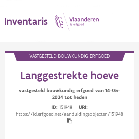
Inventaris
MENU
VASTGESTELD BOUWKUNDIG ERFGOED
Langgestrekte hoeve
Erfgoedobject
Aanduidingsobject
vastgesteld bouwkundig erfgoed van
14-05-
2024
tot heden
Waarneming
ID
151948
URI
https://id.erfgoed.net/aanduidingsobjecten/151948
Thema
Gebeurtenis