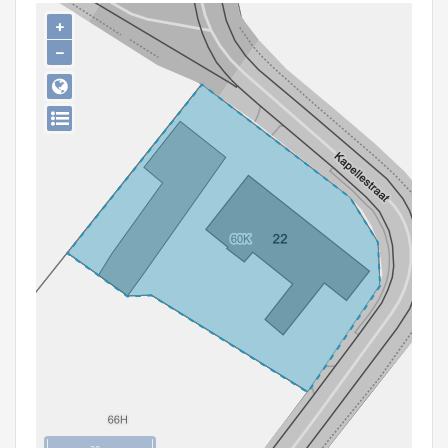
Persoon of collectief
+
−
Downloads
Hergebruik
Aanmelden