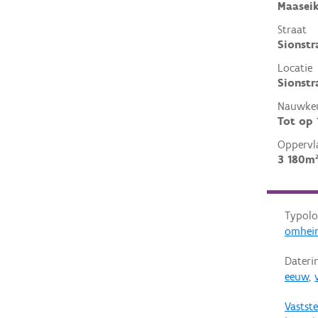
Maasei
Straat
Sionstr
Locatie
Sionstr
Nauwkeu
Tot op
Oppervl
3 180m
Typolo
omhei
Dateri
eeuw
,
Vastste