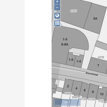
+
−
20 m