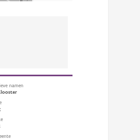
tieve namen
looster
e
g
te
k
eente