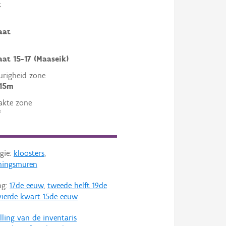
k
aat
aat 15-17 (Maaseik)
righeid zone
 15m
akte zone
²
gie:
kloosters
,
ningsmuren
ng:
17de eeuw
,
tweede helft 19de
vierde kwart 15de eeuw
lling van de inventaris