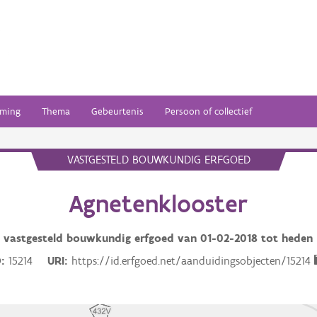
ming
Thema
Gebeurtenis
Persoon of collectief
VASTGESTELD BOUWKUNDIG ERFGOED
Agnetenklooster
vastgesteld bouwkundig erfgoed van
01-02-2018
tot heden
D
15214
URI
https://id.erfgoed.net/aanduidingsobjecten/15214