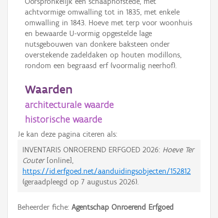
Oorspronkelijk een schaaphofstede, met
achtvormige omwalling tot in 1835, met enkele
omwalling in 1843. Hoeve met terp voor woonhuis
en bewaarde U-vormig opgestelde lage
nutsgebouwen van donkere baksteen onder
overstekende zadeldaken op houten modillons,
rondom een begraasd erf (voormalig neerhof).
Waarden
architecturale waarde
historische waarde
Je kan deze pagina citeren als:
INVENTARIS ONROEREND ERFGOED 2026:
Hoeve Ter
Couter
[online],
https://id.erfgoed.net/aanduidingsobjecten/152812
(geraadpleegd op
7 augustus 2026
).
Beheerder fiche:
Agentschap Onroerend Erfgoed