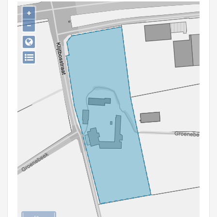
Persoon of collectief
+
−
Downloads
Hergebruik
Aanmelden