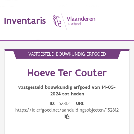
Inventaris
MENU
VASTGESTELD BOUWKUNDIG ERFGOED
Hoeve Ter Couter
Erfgoedobject
Aanduidingsobject
vastgesteld bouwkundig erfgoed van
14-05-
2024
tot heden
Waarneming
ID
152812
URI
https://id.erfgoed.net/aanduidingsobjecten/152812
Thema
Gebeurtenis