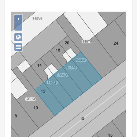
Persoon of collectief
Downloads
+
−
Hergebruik
Aanmelden