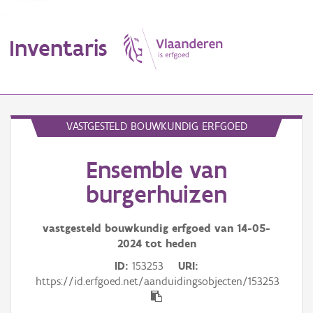
Inventaris
MENU
VASTGESTELD BOUWKUNDIG ERFGOED
Ensemble van
Erfgoedobject
burgerhuizen
Aanduidingsobject
vastgesteld bouwkundig erfgoed van
14-05-
Waarneming
2024
tot heden
Thema
ID
153253
URI
https://id.erfgoed.net/aanduidingsobjecten/153253
Gebeurtenis