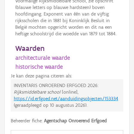
Voormalige Rijksmiddelbare School, zie opschrift
(blauwe letters op blauwe hardsteen) boven
hoofdingang. Exponent van één van de vijftig
rijksscholen die in 1881 bij Koninklijk Besluit in
België mochten opgericht worden en dit na een
heftige schoolstrijd die woedde van 1879 tot 1884.
Waarden
architecturale waarde
historische waarde
Je kan deze pagina citeren als:
INVENTARIS ONROEREND ERFGOED 2026:
Rijksmiddelbare school
[online],
https://id.erfgoed.net/aanduidingsobjecten/153334
(geraadpleegd op
10 augustus 2026
).
Beheerder fiche:
Agentschap Onroerend Erfgoed