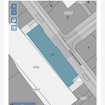
Persoon of collectief
+
−
Downloads
Hergebruik
Aanmelden