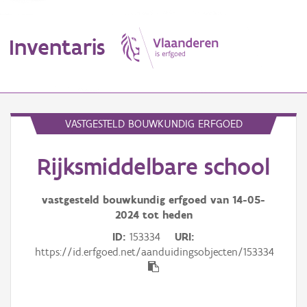
Inventaris
MENU
VASTGESTELD BOUWKUNDIG ERFGOED
Rijksmiddelbare school
Erfgoedobject
Aanduidingsobject
vastgesteld bouwkundig erfgoed van
14-05-
2024
tot heden
Waarneming
ID
153334
URI
https://id.erfgoed.net/aanduidingsobjecten/153334
Thema
Gebeurtenis