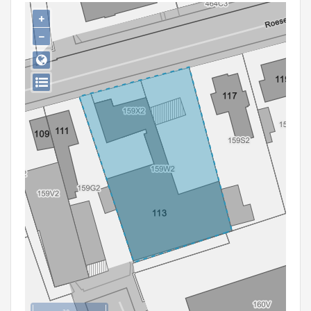
Persoon of collectief
+
−
Downloads
Hergebruik
Aanmelden