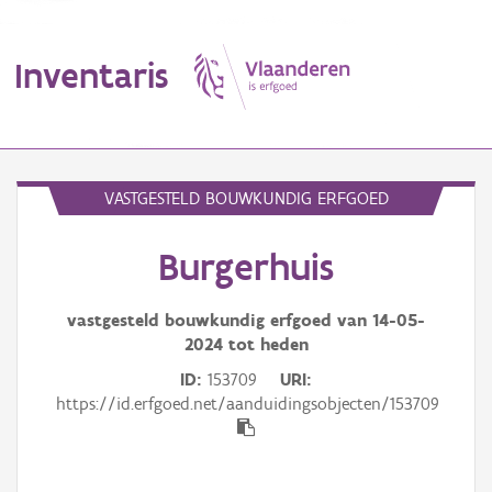
Inventaris
MENU
VASTGESTELD BOUWKUNDIG ERFGOED
Burgerhuis
Erfgoedobject
Aanduidingsobject
vastgesteld bouwkundig erfgoed van
14-05-
2024
tot heden
Waarneming
ID
153709
URI
https://id.erfgoed.net/aanduidingsobjecten/153709
Thema
Gebeurtenis