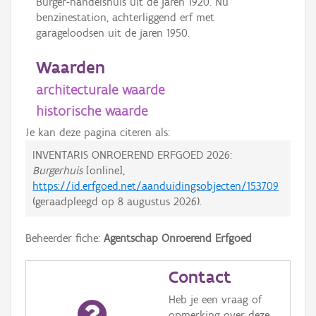
Burger-handelshuis uit de jaren 1920. Nu
benzinestation, achterliggend erf met
garageloodsen uit de jaren 1950.
Waarden
architecturale waarde
historische waarde
Je kan deze pagina citeren als:
INVENTARIS ONROEREND ERFGOED 2026:
Burgerhuis
[online],
https://id.erfgoed.net/aanduidingsobjecten/153709
(geraadpleegd op
8 augustus 2026
).
Beheerder fiche:
Agentschap Onroerend Erfgoed
Contact
Heb je een vraag of
opmerking over deze