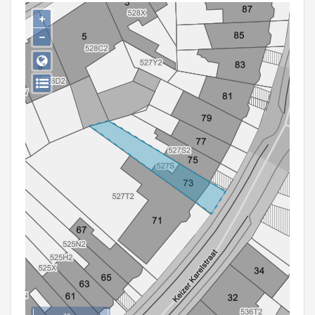
Persoon of collectief
+
−
Downloads
Hergebruik
Aanmelden