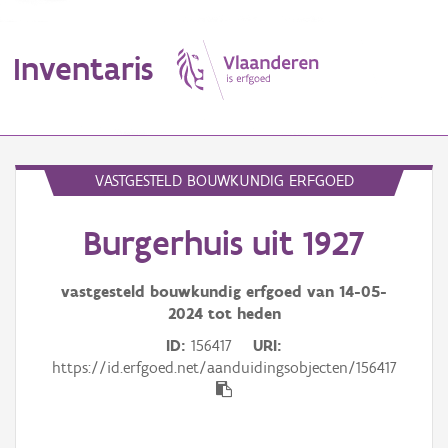
Inventaris
MENU
VASTGESTELD BOUWKUNDIG ERFGOED
Burgerhuis uit 1927
Erfgoedobject
Aanduidingsobject
vastgesteld bouwkundig erfgoed van
14-05-
2024
tot heden
Waarneming
ID
156417
URI
https://id.erfgoed.net/aanduidingsobjecten/156417
Thema
Gebeurtenis