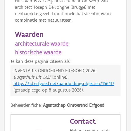
Huis van 1927 (zie jaarsteen) naar ontwerp van
architect Joseph De Jonghe (Brugge) met
neobarokke gevel. Traditionele baksteenbouw in
combinatie met natuursteen.
Waarden
architecturale waarde
historische waarde
Je kan deze pagina citeren als:
INVENTARIS ONROEREND ERFGOED 2026:
Burgerhuis uit 1927
[online],
https://id.erfgoed.net/aanduidingsobjecten/156417
(geraadpleegd op
8 augustus 2026
).
Beheerder fiche:
Agentschap Onroerend Erfgoed
Contact
Heb je een vraag of