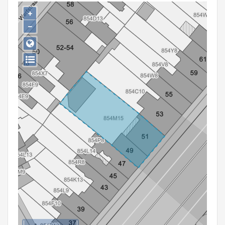
Persoon of collectief
+
−
Downloads
Hergebruik
Aanmelden