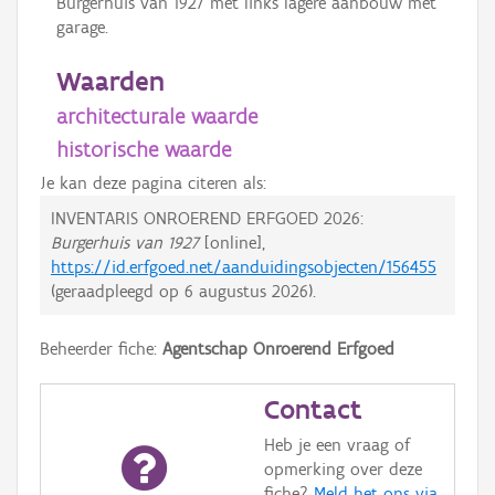
Burgerhuis van 1927 met links lagere aanbouw met
garage.
Waarden
architecturale waarde
historische waarde
Je kan deze pagina citeren als:
INVENTARIS ONROEREND ERFGOED 2026:
Burgerhuis van 1927
[online],
https://id.erfgoed.net/aanduidingsobjecten/156455
(geraadpleegd op
6 augustus 2026
).
Beheerder fiche:
Agentschap Onroerend Erfgoed
Contact
Heb je een vraag of
opmerking over deze
fiche?
Meld het ons via