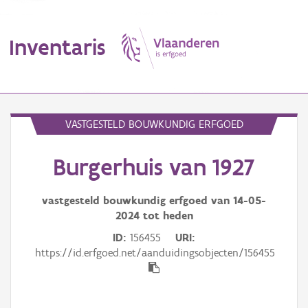
Inventaris
MENU
VASTGESTELD BOUWKUNDIG ERFGOED
Burgerhuis van 1927
Erfgoedobject
Aanduidingsobject
vastgesteld bouwkundig erfgoed van
14-05-
2024
tot heden
Waarneming
ID
156455
URI
https://id.erfgoed.net/aanduidingsobjecten/156455
Thema
Gebeurtenis