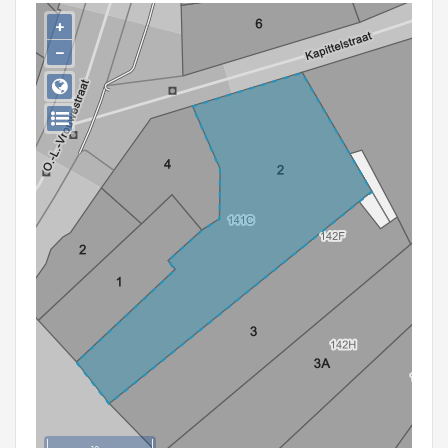
Persoon of collectief
+
−
Downloads
Hergebruik
Aanmelden