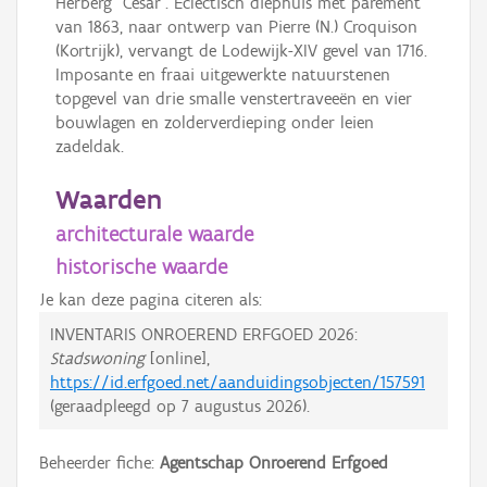
Herberg "Cesar". Eclectisch diephuis met parement
van 1863, naar ontwerp van Pierre (N.) Croquison
(Kortrijk), vervangt de Lodewijk-XIV gevel van 1716.
Imposante en fraai uitgewerkte natuurstenen
topgevel van drie smalle venstertraveeën en vier
bouwlagen en zolderverdieping onder leien
zadeldak.
Waarden
architecturale waarde
historische waarde
Je kan deze pagina citeren als:
INVENTARIS ONROEREND ERFGOED 2026:
Stadswoning
[online],
https://id.erfgoed.net/aanduidingsobjecten/157591
(geraadpleegd op
7 augustus 2026
).
Beheerder fiche:
Agentschap Onroerend Erfgoed