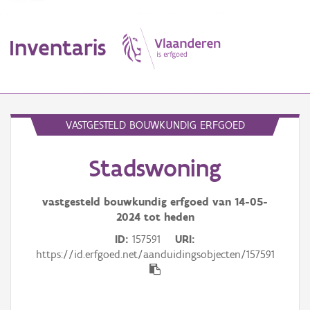
Inventaris
MENU
VASTGESTELD BOUWKUNDIG ERFGOED
Stadswoning
Erfgoedobject
Aanduidingsobject
vastgesteld bouwkundig erfgoed van
14-05-
2024
tot heden
Waarneming
ID
157591
URI
https://id.erfgoed.net/aanduidingsobjecten/157591
Thema
Gebeurtenis