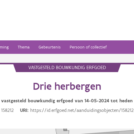
ming
Thema
Gebeurtenis
Persoon of collectief
VASTGESTELD BOUWKUNDIG ERFGOED
Drie herbergen
vastgesteld bouwkundig erfgoed van
14-05-2024
tot heden
158212
URI
https://id.erfgoed.net/aanduidingsobjecten/158212