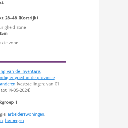
kt
t 28-48 (Kortrijk)
righeid zone
 15m
akte zone
ling van de inventaris
dig erfgoed in de provincie
aanderen
(vaststellingen: van
01-
tot
14-05-2024
)
kgroep 1
gie:
arbeiderswoningen
,
en
,
herbergen