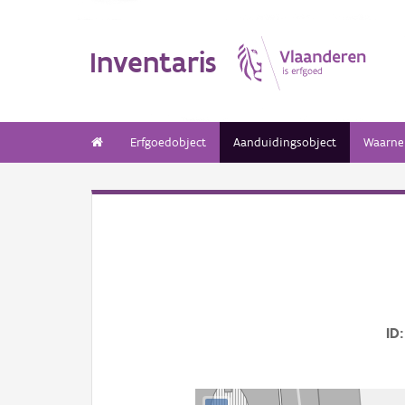
Inventaris
Erfgoedobject
Aanduidingsobject
Waarne
ID