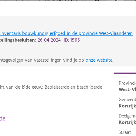
de inventaris bouwkundig erfgoed in de provincie West-Vlaanderen
tellingsbesluiten:
26-04-2024 ID: 15115
htsgevolgen van vaststellingen vind je op
onze website
.
Provinci
lft van de 19de eeuw. Bepleisterde en beschilderde
West-V
Gemeen
Kortrij
Deelgem
de
Kortrij
Straat