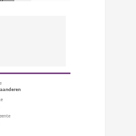
e
laanderen
te
k
eente
k