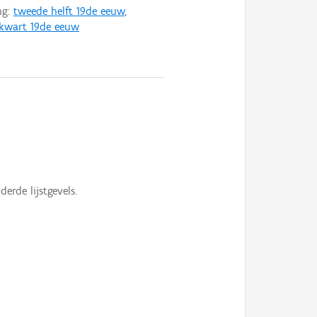
ng:
tweede helft 19de eeuw
,
 kwart 19de eeuw
erde lijstgevels.