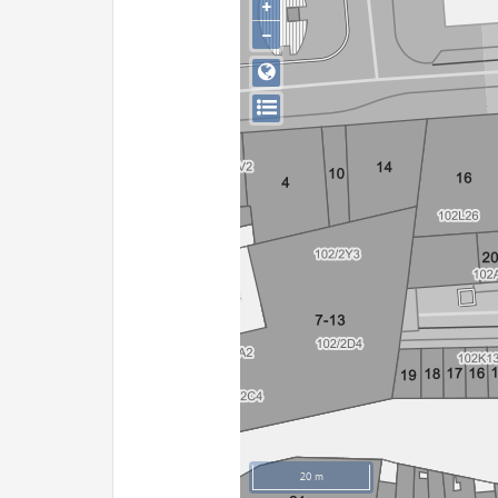
+
−
20 m