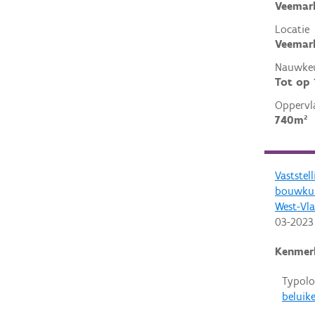
Veemar
Locatie
Veemark
Nauwkeu
Tot op
Oppervl
740m²
Vaststel
bouwkun
West-Vl
03-2023
Kenmer
Typolo
beluik