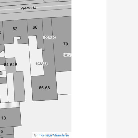
©
Informatie Vlaanderen