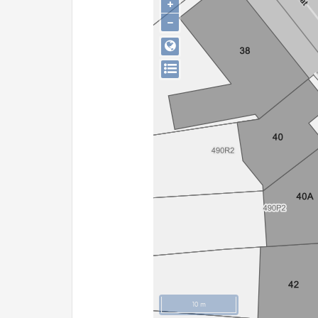
+
−
10 m