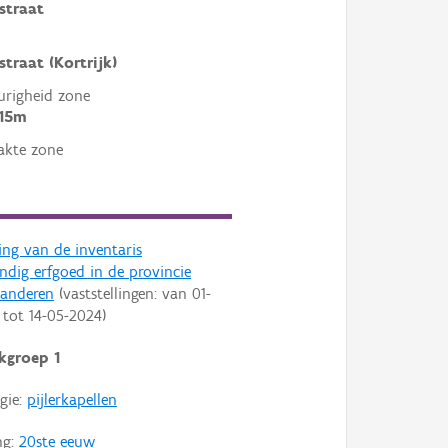
straat
straat (Kortrijk)
righeid zone
 15m
akte zone
ling van de inventaris
dig erfgoed in de provincie
aanderen
(vaststellingen: van
01-
tot
14-05-2024
)
kgroep 1
gie:
pijlerkapellen
ng:
20ste eeuw