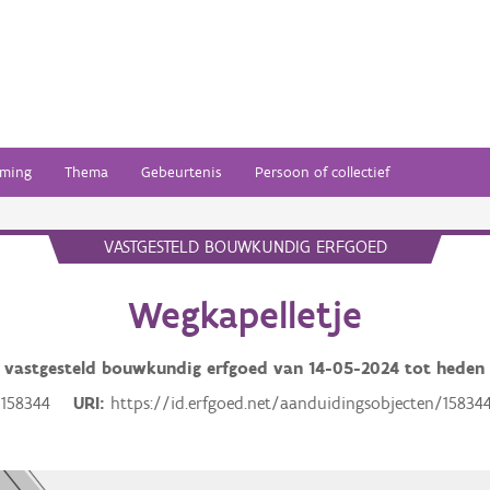
ming
Thema
Gebeurtenis
Persoon of collectief
VASTGESTELD BOUWKUNDIG ERFGOED
Wegkapelletje
vastgesteld bouwkundig erfgoed van
14-05-2024
tot heden
158344
URI
https://id.erfgoed.net/aanduidingsobjecten/15834