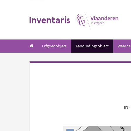
Inventaris
Erfgoedobject
Aanduidingsobject
Waarne
ID