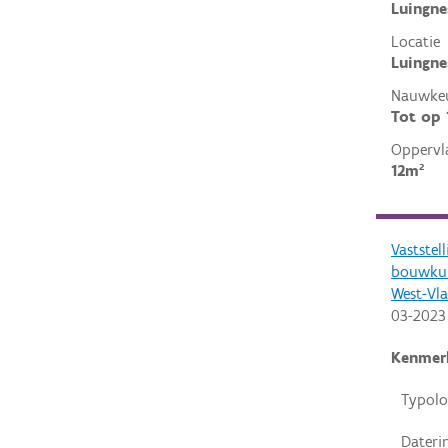
Luingne
Locatie
Luingne
Nauwkeu
Tot op
Oppervl
12m²
Vaststel
bouwkun
West-Vl
03-2023
Kenmer
Typolo
Dateri