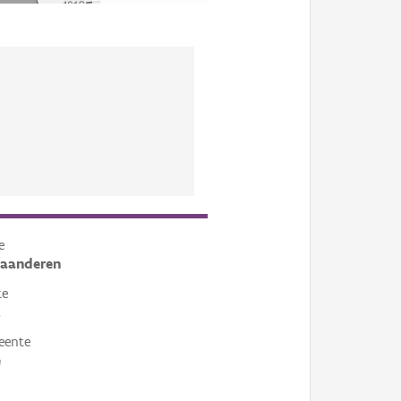
e
laanderen
te
k
eente
e