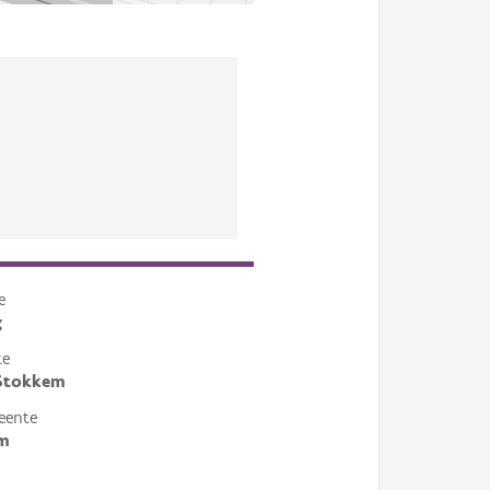
e
g
te
-Stokkem
eente
m