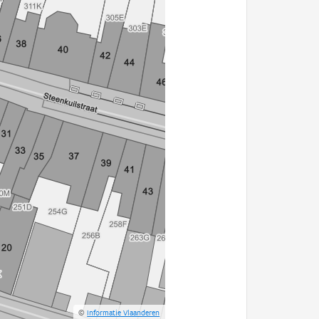
©
Informatie Vlaanderen