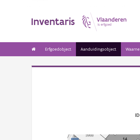
Inventaris
Erfgoedobject
Aanduidingsobject
Waarne
ID