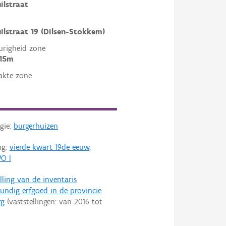
ilstraat
ilstraat 19 (Dilsen-Stokkem)
righeid zone
 15m
akte zone
gie:
burgerhuizen
ng:
vierde kwart 19de eeuw
,
O I
lling van de inventaris
ndig erfgoed in de provincie
rg
(vaststellingen: van
2016
tot