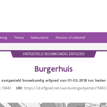
ming
Thema
Gebeurtenis
Persoon of collectief
VASTGESTELD BOUWKUNDIG ERFGOED
Burgerhuis
vastgesteld bouwkundig erfgoed van
01-02-2018
tot heden
15843
URI
https://id.erfgoed.net/aanduidingsobjecten/15843