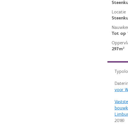
Steenku
Locatie
Steenku
Nauwkeu
Tot op
Oppervl
297m²
Typolo
Dateri
voor W
Vastste
bouwku
Limbu
2018
)