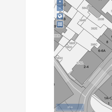
+
−
20 m