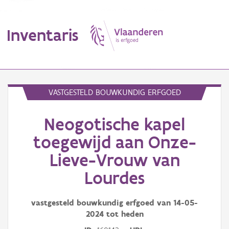
Inventaris
MENU
VASTGESTELD BOUWKUNDIG ERFGOED
Neogotische kapel
Erfgoedobject
toegewijd aan Onze-
Aanduidingsobject
Lieve-Vrouw van
Waarneming
Lourdes
Thema
vastgesteld bouwkundig erfgoed van
14-05-
Gebeurtenis
2024
tot heden