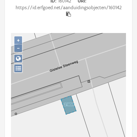
ID
160142
URI
Persoon of collectief
https://id.erfgoed.net/aanduidingsobjecten/160142
Downloads
Hergebruik
+
Aanmelden
−