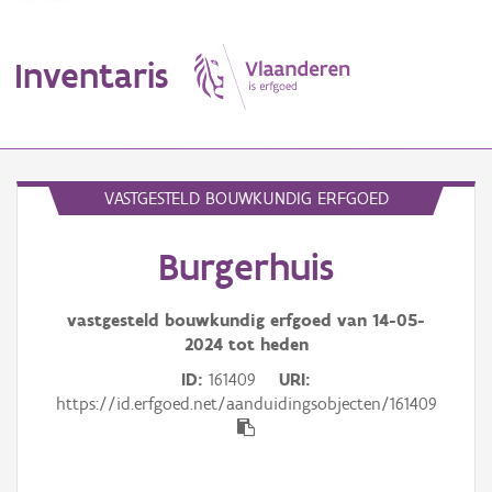
Inventaris
MENU
VASTGESTELD BOUWKUNDIG ERFGOED
Burgerhuis
Erfgoedobject
Aanduidingsobject
vastgesteld bouwkundig erfgoed van
14-05-
2024
tot heden
Waarneming
ID
161409
URI
https://id.erfgoed.net/aanduidingsobjecten/161409
Thema
Gebeurtenis