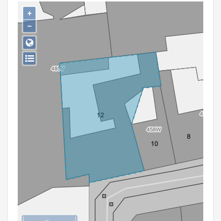
Persoon of collectief
+
−
Downloads
Hergebruik
Aanmelden