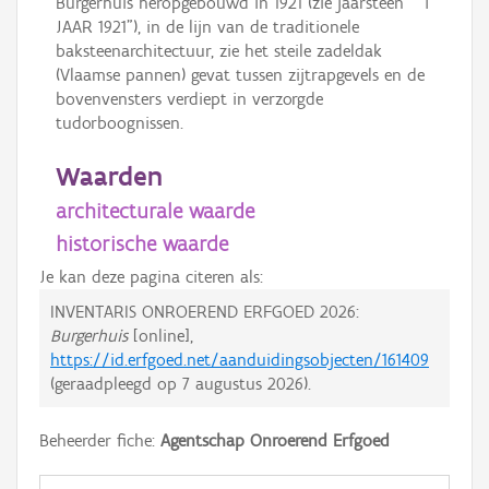
Burgerhuis heropgebouwd in 1921 (zie jaarsteen " 'T
JAAR 1921"), in de lijn van de traditionele
baksteenarchitectuur, zie het steile zadeldak
(Vlaamse pannen) gevat tussen zijtrapgevels en de
bovenvensters verdiept in verzorgde
tudorboognissen.
Waarden
architecturale waarde
historische waarde
Je kan deze pagina citeren als:
INVENTARIS ONROEREND ERFGOED 2026:
Burgerhuis
[online],
https://id.erfgoed.net/aanduidingsobjecten/161409
(geraadpleegd op
7 augustus 2026
).
Beheerder fiche:
Agentschap Onroerend Erfgoed