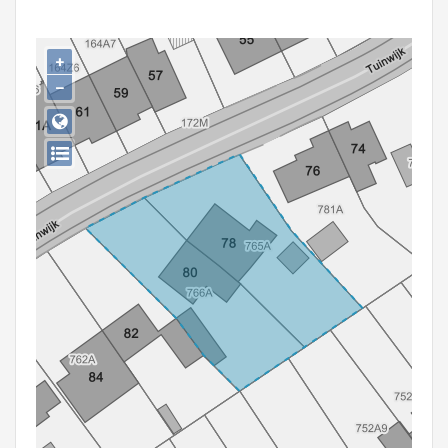
Persoon of collectief
Downloads
+
−
Hergebruik
Aanmelden