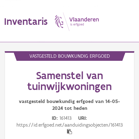
Inventaris
MENU
VASTGESTELD BOUWKUNDIG ERFGOED
Samenstel van
Erfgoedobject
tuinwijkwoningen
Aanduidingsobject
vastgesteld bouwkundig erfgoed van
14-05-
Waarneming
2024
tot heden
Thema
ID
161413
URI
https://id.erfgoed.net/aanduidingsobjecten/161413
Gebeurtenis