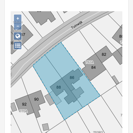
Persoon of collectief
Downloads
+
−
Hergebruik
Aanmelden