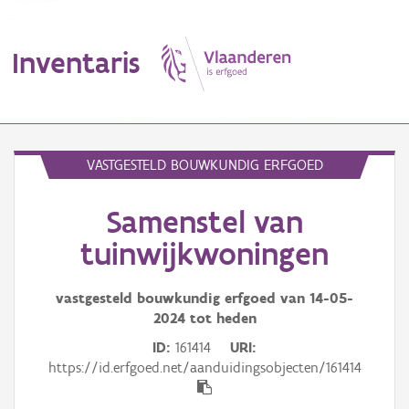
Inventaris
MENU
VASTGESTELD BOUWKUNDIG ERFGOED
Samenstel van
Erfgoedobject
tuinwijkwoningen
Aanduidingsobject
vastgesteld bouwkundig erfgoed van
14-05-
Waarneming
2024
tot heden
Thema
ID
161414
URI
https://id.erfgoed.net/aanduidingsobjecten/161414
Gebeurtenis