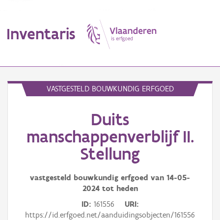
Inventaris
MENU
VASTGESTELD BOUWKUNDIG ERFGOED
Duits
Erfgoedobject
manschappenverblijf II.
Aanduidingsobject
Stellung
Waarneming
vastgesteld bouwkundig erfgoed van
14-05-
Thema
2024
tot heden
ID
161556
URI
Gebeurtenis
https://id.erfgoed.net/aanduidingsobjecten/161556