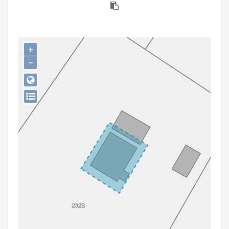
Persoon of collectief
Downloads
+
Hergebruik
−
Aanmelden